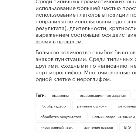
Среди типичных грамматических оши
использование большей частью прос
использование глаголов в позиции пр
неправильное использование дополн
результата), длительности, кратнос
выражением состоявшегося действия,
время в прошлом.
Большое количество ошибок было св
знаков пунктуации. Среди типичных
другими, сходными по написанию, н
черт иероглифов. Многочисленные о
одной клетке с иероглифом.
Теги:
экзамены
экзаменационные задания
Рособрнадзор
речевые ошибки
рекоменд
обработка результатов
навыки владения языком
иностранный язык
изучение языков
ЕГЭ