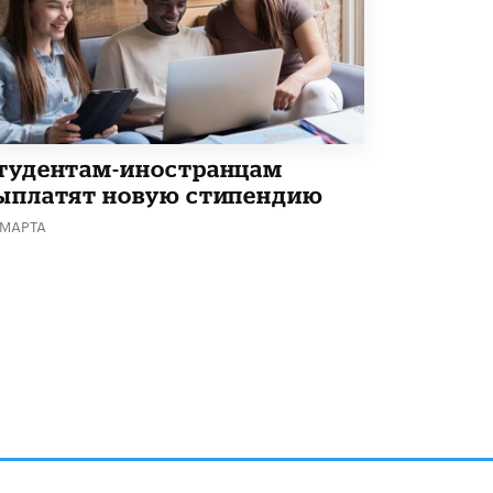
тудентам-иностранцам
ыплатят новую стипендию
 МАРТА