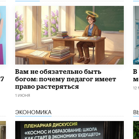
​Вам не обязательно быть
В
27
богом: почему педагог имеет
м
право растеряться
12
1 ИЮНЯ
ЭКОНОМИКА
В