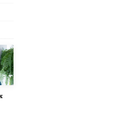
Рособрнадзор ответил на жалобы
школьников на ошибки в ЕГЭ по
русскому
8 ИЮНЯ /
ЕГЭ И ОГЭ
Школа «СКОЛКА» и Госкорпорация
«Росатом» подписали соглашение о
сотрудничестве
8 ИЮНЯ /
ОБРАЗОВАТЕЛЬНАЯ ПОЛИТИКА
Депутаты призвали не отклонять
дипломы только из-за не пройденного
антиплагиата
5 ИЮНЯ /
ЧТО ПРОИСХОДИТ?
Минпросвещения просят добавить в
х
школьные учебники примеры женщин-
инженеров
5 ИЮНЯ /
УЧЕБНИКИ
Уличенный в списывании школьник
вернул себе призовое место на
олимпиаде через суд