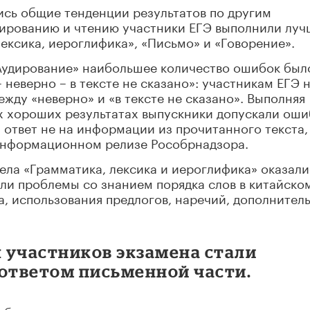
ись общие тенденции результатов по другим
дированию и чтению участники ЕГЭ выполнили луч
лексика, иероглифика», «Письмо» и «Говорение».
Аудирование» наибольшее количество ошибок был
 неверно – в тексте не сказано»: участникам ЕГЭ 
ежду «неверно» и «в тексте не сказано». Выполняя
х хороших результатах выпускники допускали оши
 ответ не на информации из прочитанного текста,
 информационном релизе Рособрнадзора.
ела «Грамматика, лексика и иероглифика» оказали
ыли проблемы со знанием порядка слов в китайско
а, использования предлогов, наречий, дополнител
 участников экзамена стали
 ответом письменной части.