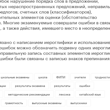
бок нарушение порядка слов в предложении,
тых нераспространенных предложений, неправил
едлогов, счетных слов (классификаторов),
ительных элементов оценки (обстоятельство
ти. Многие экзаменуемые совершали ошибки в связ
 а также действия, имевшего место в неопределе
язано с написанием иероглифики и использовани
 ошибок можно обозначить подмену одних иерогл
еправильную запись составных элементов иерогли
шибки были связаны с записью знаков препинания
школьные экзамены
школа
ФИПИ
учителя
трудности
ации
результаты экзамена
результаты
ошибки
методические рекомендации
лексика
китайский язык
грамотность
выпускные экзамены
выпускники