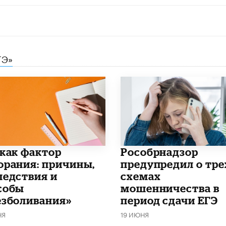
ГЭ»
 как фактор
Рособрнадзор
орания: причины,
предупредил о тре
ледствия и
схемах
собы
мошенничества в
езболивания»
период сдачи ЕГЭ
НЯ
19 ИЮНЯ