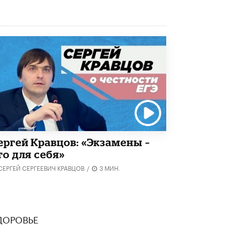
5 ИЮНЯ /
ЧТО ПРОИСХОДИТ?
«Евгений Онегин» станет обязательным
для повторения в 10–11-х классах
4 ИЮНЯ /
КАЧЕСТВО ОБРАЗОВАНИЯ
В Общественной палате предложили
шить школьную форму с учетом
национальных традиций регионов
4 ИЮНЯ /
ШКОЛЬНИКИ
В Госдуме предложили ввести онлайн-
формат для апелляций ЕГЭ
3 ИЮНЯ /
ЕГЭ И ОГЭ
ергей Кравцов: «Экзамены –
​Яндекс выпустил бесплатный курс по
то для себя»
защите от ИИ-мошенничества
2 ИЮНЯ /
BIG DATA
СЕРГЕЙ СЕРГЕЕВИЧ КРАВЦОВ
/
3 МИН.
В России начнут применять новые
подходы к разрешению конфликтов в
школах
2 ИЮНЯ /
ПОДРОСТКИ
ДОРОВЬЕ