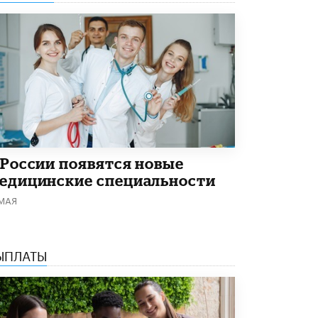
Академик РАН предупредил, что
ChatGPT отучит школьников думать
1 ИЮНЯ /
ШКОЛЬНИКИ
 России появятся новые
едицинские специальности
 МАЯ
ЫПЛАТЫ