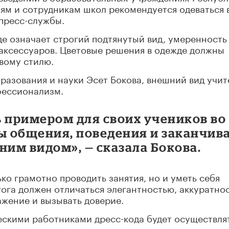
ям и сотрудникам школ рекомендуется одеваться 
 пресс-службы.
де означает строгий подтянутый вид, умеренность
 аксессуаров. Цветовые решения в одежде должны
вому стилю.
разования и науки Эсет Бокова, внешний вид учит
офессионализм.
ь примером для своих учеников во
ы общения, поведения и заканчив
им видом», — сказала Бокова.
ько грамотно проводить занятия, но и уметь себя
гога должен отличаться элегантностью, аккуратно
ажение и вызывать доверие.
ескими работниками дресс-кода будет осуществля
зовательного учреждения.