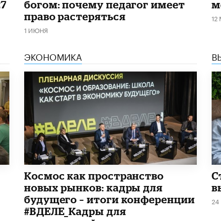
27
богом: почему педагог имеет
м
право растеряться
12
1 ИЮНЯ
ЭКОНОМИКА
В
Космос как пространство
С
новых рынков: кадры для
в
будущего – итоги конференции
24
#ВДЕЛЕ_Кадры для