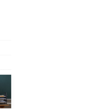
исторические объекты
11 ИЮНЯ /
ГОРОДСКОЕ ОБРАЗОВАНИЕ
​Почти 50 новых объектов образования
открыли в этом учебном году в Москве
10 ИЮНЯ /
ГОРОДСКОЕ ОБРАЗОВАНИЕ
Госдума приняла закон о детских SIM-
картах
10 ИЮНЯ /
ДЕТИ
Глава СПЧ предложил вернуть в школы
устные переходные экзамены
9 ИЮНЯ /
КАЧЕСТВО ОБРАЗОВАНИЯ
​Объединяя дошкольный мир
8 ИЮНЯ /
АНОНС
«Сколково» и ГК «Просвещение»
анонсировали запуск акселератора
технологических решений для всех
уровней образования
8 ИЮНЯ /
ЧТО ПРОИСХОДИТ?