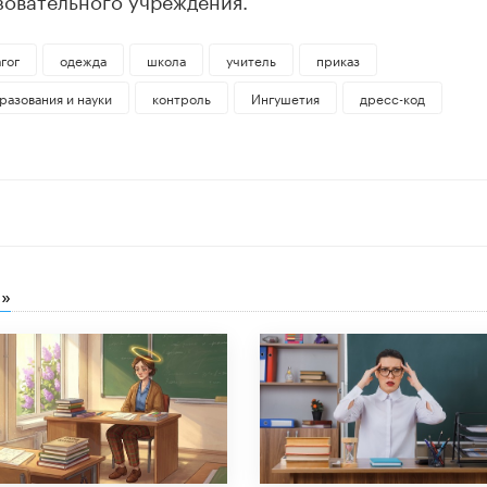
гог
одежда
школа
учитель
приказ
азования и науки
контроль
Ингушетия
дресс-код
»