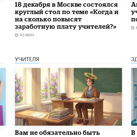
18 декабря в Москве состоялся
А
круглый стол по теме «Когда и
у
на сколько повысят
п
заработную плату учителей?»
40 МИН.
УЧИТЕЛЯ
З
​Вам не обязательно быть
В