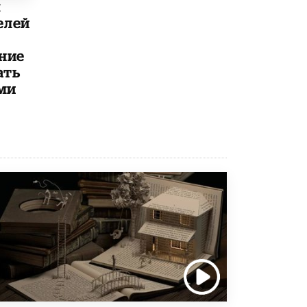
ы
елей
Рособрнадзор ответил на жалобы
школьников на ошибки в ЕГЭ по
русскому
ние
8 ИЮНЯ /
ЕГЭ И ОГЭ
ать
Школа «СКОЛКА» и Госкорпорация
ми
«Росатом» подписали соглашение о
сотрудничестве
8 ИЮНЯ /
ОБРАЗОВАТЕЛЬНАЯ ПОЛИТИКА
Депутаты призвали не отклонять
дипломы только из-за не пройденного
антиплагиата
5 ИЮНЯ /
ЧТО ПРОИСХОДИТ?
Минпросвещения просят добавить в
школьные учебники примеры женщин-
инженеров
5 ИЮНЯ /
УЧЕБНИКИ
Уличенный в списывании школьник
вернул себе призовое место на
олимпиаде через суд