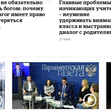
 не обязательно
Главные проблем
ь богом: почему
начинающих учит
агог имеет право
– неумение
теряться
удерживать внима
класса и выстраив
Я
диалог с родителя
27 МАЯ