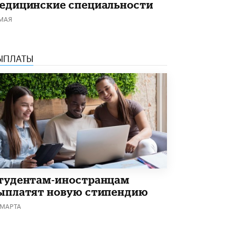
едицинские специальности
Академик РАН предупредил, что
 МАЯ
ChatGPT отучит школьников думать
1 ИЮНЯ /
ШКОЛЬНИКИ
ЫПЛАТЫ
тудентам-иностранцам
ыплатят новую стипендию
 МАРТА