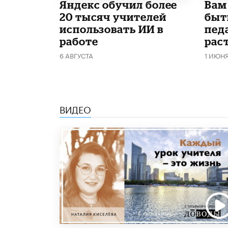
​Яндекс обучил более
​Вам
20 тысяч учителей
быт
использовать ИИ в
пед
работе
рас
6 АВГУСТА
1 ИЮН
ВИДЕО