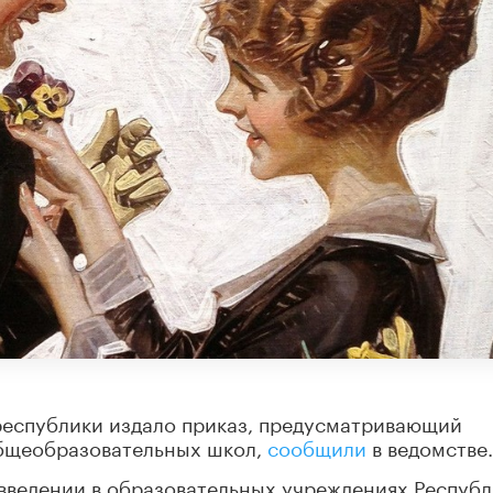
республики издало приказ, предусматривающий
общеобразовательных школ,
сообщили
в ведомстве.
введении в образовательных учреждениях Респуб