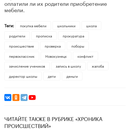
оплатили ли их родители приобретение
мебели.
Теги:
покупка мебели
школьники
школа
родители
прописка
прокуратура
происшествие
проверка
поборы
первоклассник
Новокузнецк
конфликт
зачисление учеников
запись в школу
жалоба
директор школы
дети
деньги
ЧИТАЙТЕ ТАКЖЕ В РУБРИКЕ «ХРОНИКА
ПРОИСШЕСТВИЙ»