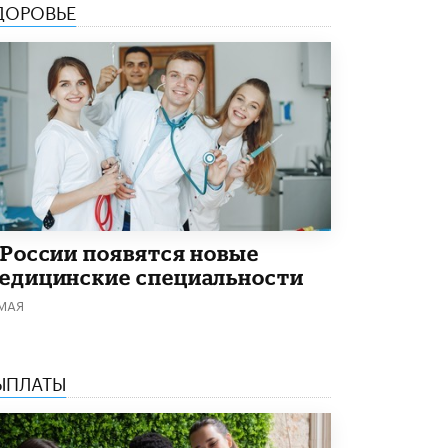
ДОРОВЬЕ
5 ИЮНЯ /
ЧТО ПРОИСХОДИТ?
«Евгений Онегин» станет обязательным
для повторения в 10–11-х классах
4 ИЮНЯ /
КАЧЕСТВО ОБРАЗОВАНИЯ
В Общественной палате предложили
шить школьную форму с учетом
национальных традиций регионов
4 ИЮНЯ /
ШКОЛЬНИКИ
В Госдуме предложили ввести онлайн-
формат для апелляций ЕГЭ
 России появятся новые
3 ИЮНЯ /
ЕГЭ И ОГЭ
едицинские специальности
​Яндекс выпустил бесплатный курс по
 МАЯ
защите от ИИ-мошенничества
2 ИЮНЯ /
BIG DATA
В России начнут применять новые
ЫПЛАТЫ
подходы к разрешению конфликтов в
школах
2 ИЮНЯ /
ПОДРОСТКИ