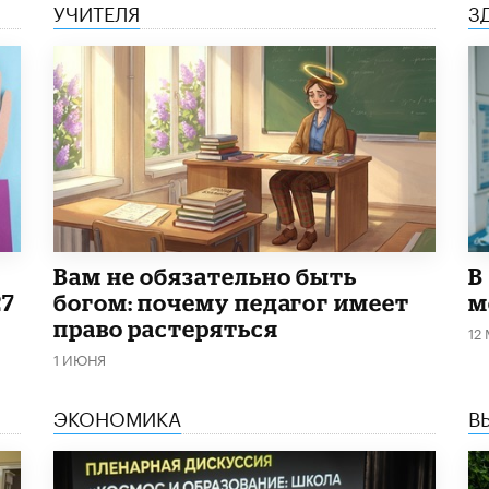
УЧИТЕЛЯ
З
​Вам не обязательно быть
В
27
богом: почему педагог имеет
м
право растеряться
12
1 ИЮНЯ
ЭКОНОМИКА
В