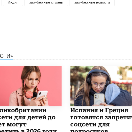
Индия
зарубежные страны
зарубежные новости
ЕСТИ»
еликобритании
Испания и Греция
сети для детей до
готовятся запрети
ет могут
соцсети для
етить в 2026 году
подростков