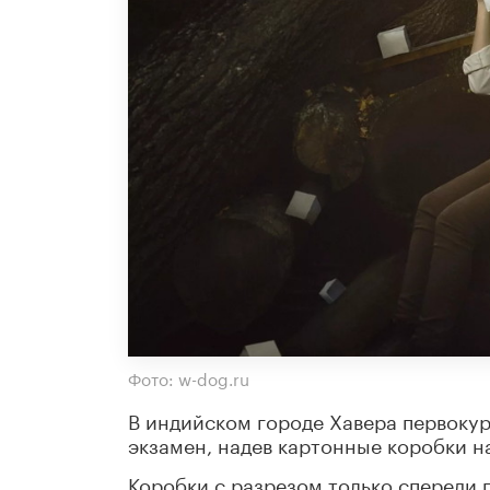
Фото: w-dog.ru
В индийском городе Хавера первоку
экзамен, надев картонные коробки н
Коробки с разрезом только спереди 