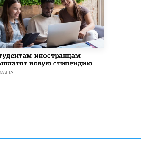
Академик РАН предупредил, что
ChatGPT отучит школьников думать
1 ИЮНЯ /
ШКОЛЬНИКИ
тудентам-иностранцам
ыплатят новую стипендию
 МАРТА