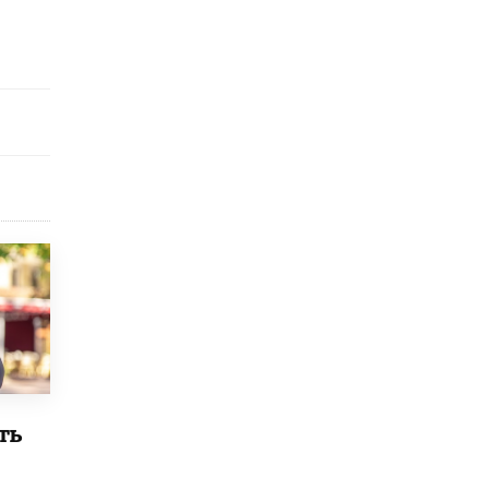
исторические объекты
11 ИЮНЯ /
ГОРОДСКОЕ ОБРАЗОВАНИЕ
​Почти 50 новых объектов образования
открыли в этом учебном году в Москве
10 ИЮНЯ /
ГОРОДСКОЕ ОБРАЗОВАНИЕ
Госдума приняла закон о детских SIM-
картах
10 ИЮНЯ /
ДЕТИ
Глава СПЧ предложил вернуть в школы
устные переходные экзамены
9 ИЮНЯ /
КАЧЕСТВО ОБРАЗОВАНИЯ
​Объединяя дошкольный мир
8 ИЮНЯ /
АНОНС
«Сколково» и ГК «Просвещение»
анонсировали запуск акселератора
ть
технологических решений для всех
уровней образования
8 ИЮНЯ /
ЧТО ПРОИСХОДИТ?