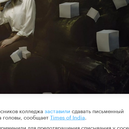
рсников колледжа
заставили
сдавать письменный
а головы, сообщает
Times of India
.
применили для предотвращения списывания у сосе