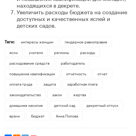
находящихся в декрете.
Увеличить расходы бюджета на создание
доступных и качественных яслей и
детских садов.
Теги:
интересы женщин
гендерное равноправие
ясли
учителя
регионы
расходы
расходование средств
работодатель
повышение квалификации
отчетность
отчет
оплата труда
защита
заработная плата
законодательство
закон
жертва
домашнее насилие
детский сад
декретный отпуск
врачи
бюджет
Анна Попова