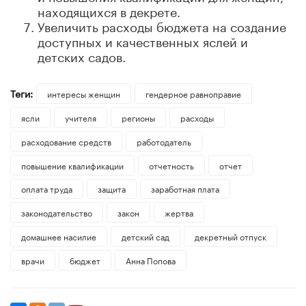
находящихся в декрете.
Увеличить расходы бюджета на создание
доступных и качественных яслей и
детских садов.
Теги:
интересы женщин
гендерное равноправие
ясли
учителя
регионы
расходы
расходование средств
работодатель
повышение квалификации
отчетность
отчет
оплата труда
защита
заработная плата
законодательство
закон
жертва
домашнее насилие
детский сад
декретный отпуск
врачи
бюджет
Анна Попова