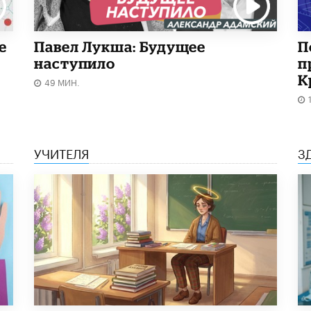
е
Павел Лукша: Будущее
П
наступило
п
К
49 МИН.
УЧИТЕЛЯ
З