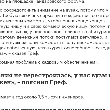
еф на площадке Гайдаровского форума.
о сосредоточить внимание на вузах, потому что у
. Требуются очень серьезные воздействия со стор
 их из зоны комфорта, чтобы они в конце концов
тную нишу и в свою коммерческую нишу, потому ч
вание высок, у них большое количество абитурие
 поэтому денежные потоки поступают регулярно, и
ести вузы из зоны комфорта в зону дискомфорта, 
щая собственную неконкурентоспособность сегодн
а», – сказал Греф.
громная проблема с кадровым обеспечением».
ния не перестроилась, у нас вузы 
жен», – пояснил Греф.
мает в год около 7,5 тысяч инженеров.
колько инженеров выпускают все