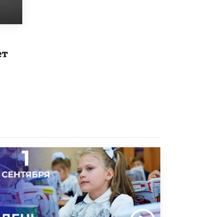
Рособрнадзор ответил на жалобы
школьников на ошибки в ЕГЭ по
русскому
8 ИЮНЯ /
ЕГЭ И ОГЭ
ет
Школа «СКОЛКА» и Госкорпорация
«Росатом» подписали соглашение о
сотрудничестве
8 ИЮНЯ /
ОБРАЗОВАТЕЛЬНАЯ ПОЛИТИКА
Депутаты призвали не отклонять
дипломы только из-за не пройденного
антиплагиата
5 ИЮНЯ /
ЧТО ПРОИСХОДИТ?
Минпросвещения просят добавить в
школьные учебники примеры женщин-
инженеров
5 ИЮНЯ /
УЧЕБНИКИ
Уличенный в списывании школьник
вернул себе призовое место на
олимпиаде через суд