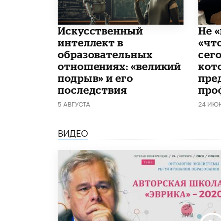
​Искусственный
Не «
интеллект в
«чт
образовательных
сего
отношениях: «великий
кот
подрыв» и его
пре
последствия
про
5 АВГУСТА
24 ИЮ
ВИДЕО