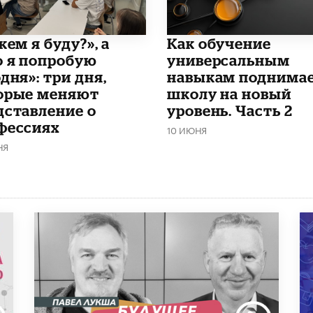
кем я буду?», а
​Как обучение
о я попробую
универсальным
дня»: три дня,
навыкам поднима
орые меняют
школу на новый
дставление о
уровень. Часть 2
фессиях
10 ИЮНЯ
НЯ