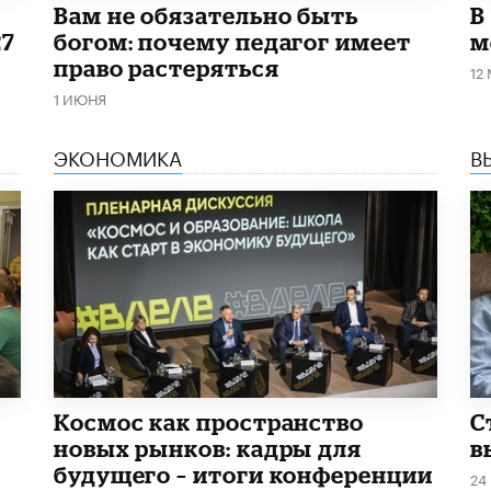
​Вам не обязательно быть
В
27
богом: почему педагог имеет
м
право растеряться
12
1 ИЮНЯ
ЭКОНОМИКА
В
Космос как пространство
С
новых рынков: кадры для
в
будущего – итоги конференции
24