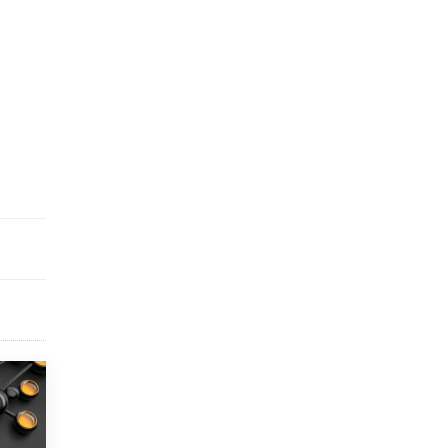
исторические объекты
11 ИЮНЯ /
ГОРОДСКОЕ ОБРАЗОВАНИЕ
​Почти 50 новых объектов образования
открыли в этом учебном году в Москве
10 ИЮНЯ /
ГОРОДСКОЕ ОБРАЗОВАНИЕ
Госдума приняла закон о детских SIM-
картах
10 ИЮНЯ /
ДЕТИ
Глава СПЧ предложил вернуть в школы
устные переходные экзамены
9 ИЮНЯ /
КАЧЕСТВО ОБРАЗОВАНИЯ
​Объединяя дошкольный мир
8 ИЮНЯ /
АНОНС
«Сколково» и ГК «Просвещение»
анонсировали запуск акселератора
технологических решений для всех
уровней образования
8 ИЮНЯ /
ЧТО ПРОИСХОДИТ?