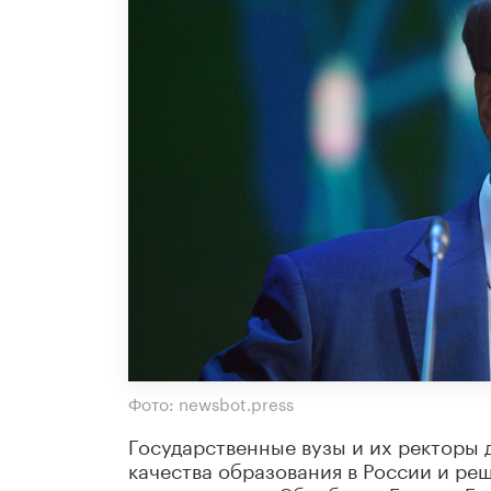
Фото: newsbot.press
Государственные вузы и их ректоры
качества образования в России и ре