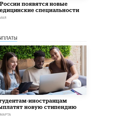
 России появятся новые
Академик РАН предупредил, что
едицинские специальности
ChatGPT отучит школьников думать
1 ИЮНЯ /
ШКОЛЬНИКИ
 МАЯ
ЫПЛАТЫ
тудентам-иностранцам
ыплатят новую стипендию
 МАРТА