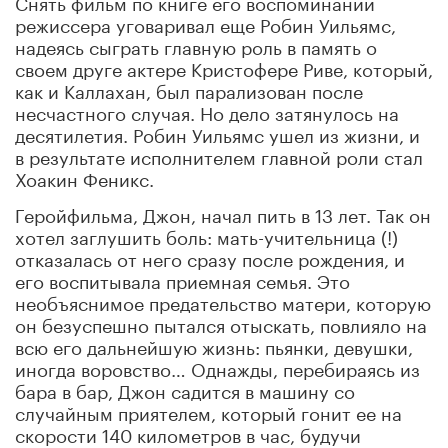
Снять фильм по книге его воспоминаний
режиссера уговаривал еще Робин Уильямс,
надеясь сыграть главную роль в память о
своем друге актере Кристофере Риве, который,
как и Каллахан, был парализован после
несчастного случая. Но дело затянулось на
десятилетия. Робин Уильямс ушел из жизни, и
в результате исполнителем главной роли стал
Хоакин Феникс.
Геройфильма, Джон, начал пить в 13 лет. Так он
хотел заглушить боль: мать-учительница (!)
отказалась от него сразу после рождения, и
его воспитывала приемная семья. Это
необъяснимое предательство матери, которую
он безуспешно пытался отыскать, повлияло на
всю его дальнейшую жизнь: пьянки, девушки,
иногда воровство… Однажды, перебираясь из
бара в бар, Джон садится в машину со
случайным приятелем, который гонит ее на
скорости 140 километров в час, будучи