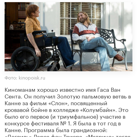
Фото: kinopoisk.ru
Киноманам хорошо известно имя Гаса Ван
Сента. Он получил Золотую пальмовую ветвь в
Канне за фильм «Слон», посвященный
кровавой бойне в колледже «Колумбайн». Это
было его первое (и триумфальное) участие в
конкурсе фестиваля № 1. Я была в тот год в
Канне. Программа была грандиозной:
«Догвиль» Ларса фон Триера, «Матрица» тогда