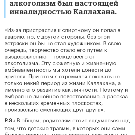
алкоголизм был настоящей
инвалидностью Каллахана.
«Из-за пристрастия к спиртному он попал в
аварию, но, с другой стороны, без этой
встряски он бы не стал художником. В свою
очередь, творчество стало его путем к
выздоровлению – прежде всего от
алкоголизма. Эту сюжетную и жизненную
амбивалентность мы хотели донести до
зрителя. При этом я стремился показать не
только некий период из жизни Каллахана, а
именно его развитие как личности. Поэтому и
выбрал не линейное повествование, а рассказ
в нескольких временных плоскостях,
произвольно сменяющих друг друга».
В общем, родителям стоит задуматься над
P
.
S
.:
тем, что детские травмы, в которых они сами
бывают повинны, могут сломать всю жизнь их