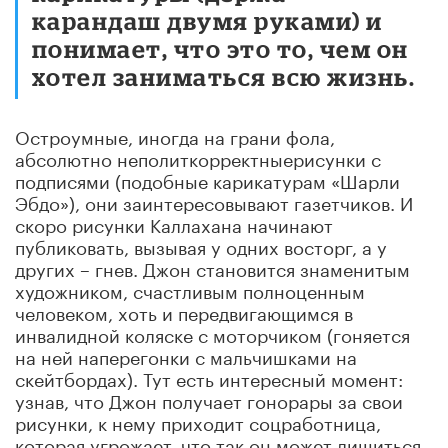
карандаш двумя руками) и
понимает, что это то, чем он
хотел заниматься всю жизнь.
Остроумные, иногда на грани фола,
абсолютно неполиткорректныерисунки с
подписями (подобные карикатурам «Шарли
Эбдо»), они заинтересовывают газетчиков. И
скоро рисунки Каллахана начинают
публиковать, вызывая у одних восторг, а у
других – гнев. Джон становится знаменитым
художником, счастливым полноценным
человеком, хоть и передвигающимся в
инвалидной коляске с моторчиком (гоняется
на ней наперегонки с мальчишками на
скейтбордах). Тут есть интересный момент:
узнав, что Джон получает гонорары за свои
рисунки, к нему приходит соцработница,
которая угрожает, что так он может лишиться