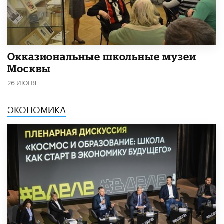
​Окказиональные школьные музеи
Москвы
26 ИЮНЯ
ЭКОНОМИКА