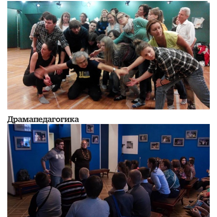
Драмапедагогика