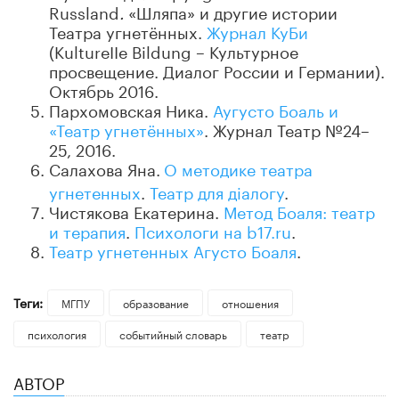
Russland
.
«Шляпа» и другие истории
Театра угнетённых.
Журнал КуБи
(KultureIIe Bildung – Культурное
просвещение. Диалог России и Германии).
Октябрь 2016.
Пархомовская Ника.
Аугусто Боаль и
«Театр угнетённых»
. Журнал Театр №24–
25, 2016.
Салахова Яна.
О методике театра
угнетенных
.
Театр для діалогу
.
Чистякова Екатерина.
Метод Боаля: театр
и терапия
.
Психологи на b17.ru
.
Театр угнетенных Агусто Боаля
.
Теги:
МГПУ
образование
отношения
психология
событийный словарь
театр
АВТОР