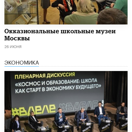
​Окказиональные школьные музеи
Москвы
26 ИЮНЯ
ЭКОНОМИКА