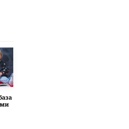
В Минобрнауки рассказали о новых
правилах приема в аспирантуру
1 ИЮНЯ /
КАЧЕСТВО ОБРАЗОВАНИЯ
база
ыми