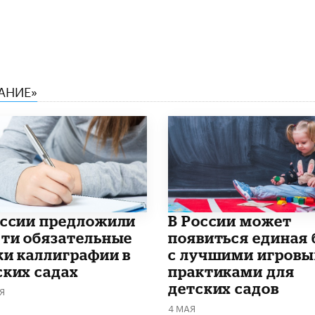
АНИЕ»
оссии предложили
В России может
сти обязательные
появиться единая 
ки каллиграфии в
с лучшими игров
ских садах
практиками для
детских садов
Я
4 МАЯ