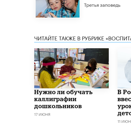
Третья заповедь
ЧИТАЙТЕ ТАКЖЕ В РУБРИКЕ «ВОСПИТ
Нужно ли обучать
В Р
каллиграфии
вве
дошкольников
уро
дет
17 ИЮНЯ
11 ИЮН