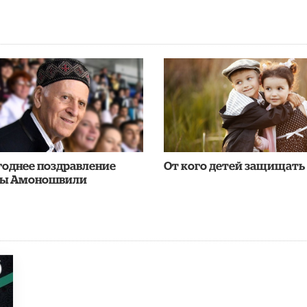
годнее поздравление
От кого детей защищать
ы Амоношвили