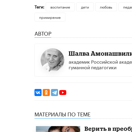
Теги:
воспитание
дети
любовь
педа
примирение
АВТОР
Шалва Амонашвил
академик Российской акад
гуманной педагогики
МАТЕРИАЛЫ ПО ТЕМЕ
Верить в прео