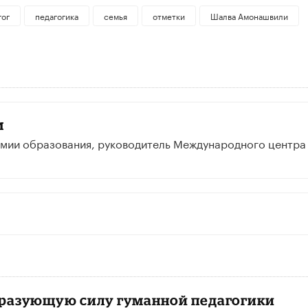
гог
педагогика
семья
отметки
Шалва Амонашвили
и
емии образования, руководитель Международного центра
бразующую силу гуманной педагогики