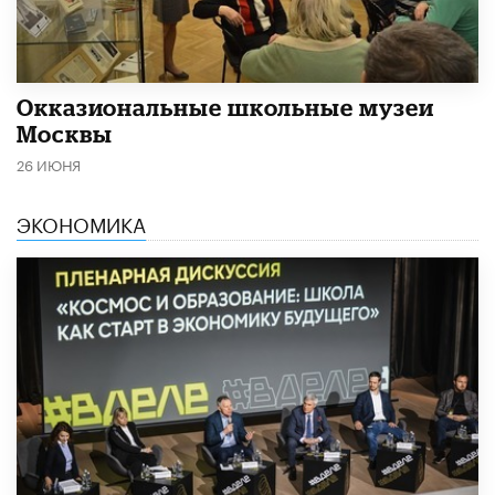
​Окказиональные школьные музеи
Москвы
26 ИЮНЯ
ЭКОНОМИКА