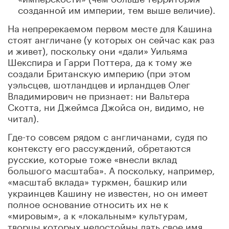
созданной им империи, тем выше величие).
На непререкаемом первом месте для Кашина
стоят англичане (у которых он сейчас как раз
и живет), поскольку они «дали» Уильяма
Шекспира и Гарри Поттера, да к тому же
создали Британскую империю (при этом
уэльсцев, шотландцев и ирландцев Олег
Владимирович не признает: ни Вальтера
Скотта, ни Джеймса Джойса он, видимо, не
читал).
Где-то совсем рядом с англичанами, судя по
контексту его рассуждений, обретаются
русские, которые тоже «внесли вклад
большого масштаба». А поскольку, например,
«масштаб вклада» туркмен, башкир или
украинцев Кашину не известен, но он имеет
полное основание относить их не к
«мировым», а к «локальным» культурам,
творцы которых недостойны дать свое имя