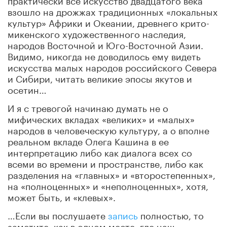
взошло на дрожжах традиционных «локальных
культур» Африки и Океании, древнего крито-
микенского художественного наследия,
народов Восточной и Юго-Восточной Азии.
Видимо, никогда не доводилось ему видеть
искусства малых народов российского Севера
и Сибири, читать великие эпосы якутов и
осетин…
И я с тревогой начинаю думать не о
мифических вкладах «великих» и «малых»
народов в человеческую культуру, а о вполне
реальном вкладе Олега Кашина в ее
интерпретацию либо как диалога всех со
всеми во времени и пространстве, либо как
разделения на «главных» и «второстепенных»,
на «полноценных» и «неполноценных», хотя,
может быть, и «клевых».
…Если вы послушаете
запись
полностью, то
заметите, как в одном месте, где наш