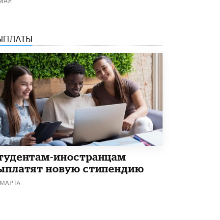
Академик РАН предупредил, что
ChatGPT отучит школьников думать
1 ИЮНЯ /
ШКОЛЬНИКИ
ЫПЛАТЫ
тудентам-иностранцам
ыплатят новую стипендию
 МАРТА