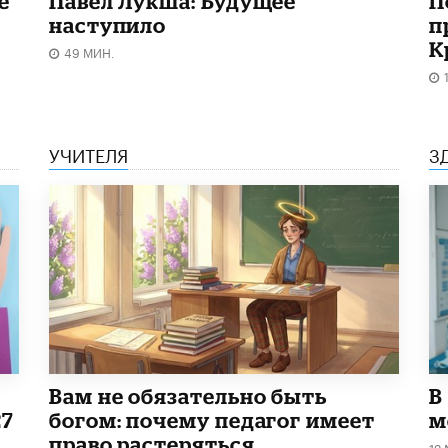
е
Павел Лукша: Будущее
П
наступило
п
К
49 МИН.
УЧИТЕЛЯ
З
​Вам не обязательно быть
В
27
богом: почему педагог имеет
м
право растеряться
12