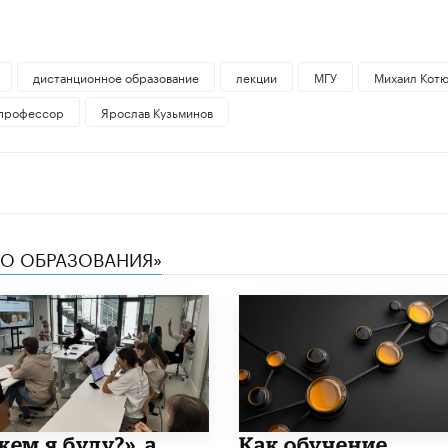
дистанционное образование
лекции
МГУ
Михаил Котю
профессор
Ярослав Кузьминов
ТВО ОБРАЗОВАНИЯ»
кем я буду?», а
​Как обучение