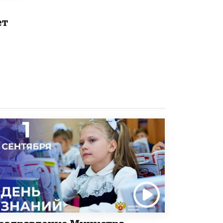
Рособрнадзор ответил на жалобы
ет
школьников на ошибки в ЕГЭ по
русскому
8 ИЮНЯ /
ЕГЭ И ОГЭ
Школа «СКОЛКА» и Госкорпорация
«Росатом» подписали соглашение о
сотрудничестве
8 ИЮНЯ /
ОБРАЗОВАТЕЛЬНАЯ ПОЛИТИКА
Депутаты призвали не отклонять
дипломы только из-за не пройденного
антиплагиата
5 ИЮНЯ /
ЧТО ПРОИСХОДИТ?
Минпросвещения просят добавить в
школьные учебники примеры женщин-
инженеров
5 ИЮНЯ /
УЧЕБНИКИ
Уличенный в списывании школьник
вернул себе призовое место на
олимпиаде через суд