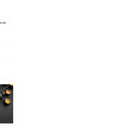
исторические объекты
11 ИЮНЯ /
ГОРОДСКОЕ ОБРАЗОВАНИЕ
​Почти 50 новых объектов образования
ков
открыли в этом учебном году в Москве
10 ИЮНЯ /
ГОРОДСКОЕ ОБРАЗОВАНИЕ
Госдума приняла закон о детских SIM-
картах
10 ИЮНЯ /
ДЕТИ
Глава СПЧ предложил вернуть в школы
устные переходные экзамены
9 ИЮНЯ /
КАЧЕСТВО ОБРАЗОВАНИЯ
​Объединяя дошкольный мир
8 ИЮНЯ /
АНОНС
«Сколково» и ГК «Просвещение»
анонсировали запуск акселератора
технологических решений для всех
уровней образования
8 ИЮНЯ /
ЧТО ПРОИСХОДИТ?