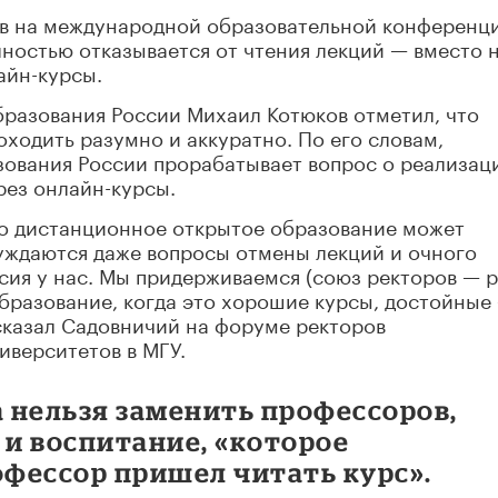
ов на международной образовательной конференц
лностью отказывается от чтения лекций — вместо 
айн-курсы.
бразования России Михаил Котюков отметил, что
ходить разумно и аккуратно. По его словам,
зования России прорабатывает вопрос о реализац
рез онлайн-курсы.
то дистанционное открытое образование может
уждаются даже вопросы отмены лекций и очного
сия у нас. Мы придерживаемся (союз ректоров — р
бразование, когда это хорошие курсы, достойные
 сказал Садовничий на форуме ректоров
иверситетов в МГУ.
а нельзя заменить профессоров,
 и воспитание, «которое
офессор пришел читать курс».