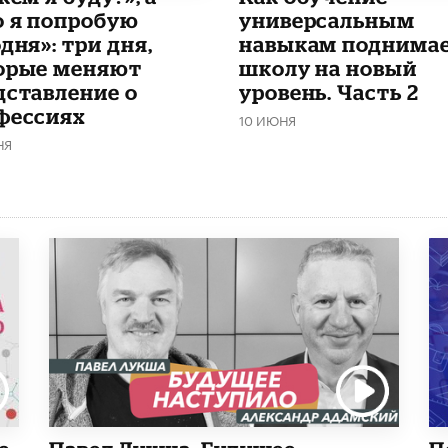
о я попробую
универсальным
дня»: три дня,
навыкам поднима
орые меняют
школу на новый
дставление о
уровень. Часть 2
фессиях
10 ИЮНЯ
НЯ