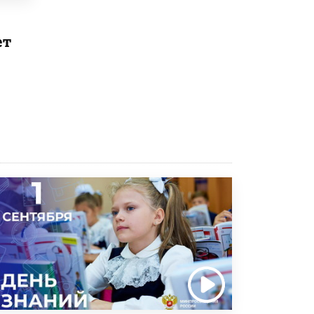
5 ИЮНЯ /
ЧТО ПРОИСХОДИТ?
ет
Минпросвещения просят добавить в
школьные учебники примеры женщин-
инженеров
5 ИЮНЯ /
УЧЕБНИКИ
Уличенный в списывании школьник
вернул себе призовое место на
олимпиаде через суд
5 ИЮНЯ /
ЧТО ПРОИСХОДИТ?
«Евгений Онегин» станет обязательным
для повторения в 10–11-х классах
4 ИЮНЯ /
КАЧЕСТВО ОБРАЗОВАНИЯ
В Общественной палате предложили
шить школьную форму с учетом
национальных традиций регионов
4 ИЮНЯ /
ШКОЛЬНИКИ
В Госдуме предложили ввести онлайн-
формат для апелляций ЕГЭ