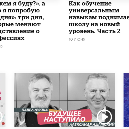
кем я буду?», а
​Как обучение
о я попробую
универсальным
дня»: три дня,
навыкам поднима
орые меняют
школу на новый
дставление о
уровень. Часть 2
фессиях
10 ИЮНЯ
НЯ