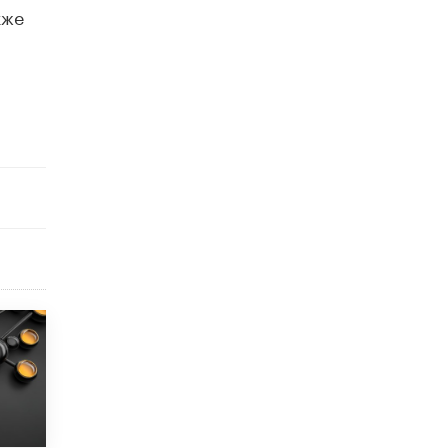
кже
9 ИЮНЯ /
КАЧЕСТВО ОБРАЗОВАНИЯ
​Объединяя дошкольный мир
8 ИЮНЯ /
АНОНС
«Сколково» и ГК «Просвещение»
анонсировали запуск акселератора
технологических решений для всех
уровней образования
8 ИЮНЯ /
ЧТО ПРОИСХОДИТ?
Рособрнадзор ответил на жалобы
школьников на ошибки в ЕГЭ по
русскому
8 ИЮНЯ /
ЕГЭ И ОГЭ
Школа «СКОЛКА» и Госкорпорация
«Росатом» подписали соглашение о
сотрудничестве
8 ИЮНЯ /
ОБРАЗОВАТЕЛЬНАЯ ПОЛИТИКА
Депутаты призвали не отклонять
дипломы только из-за не пройденного
антиплагиата