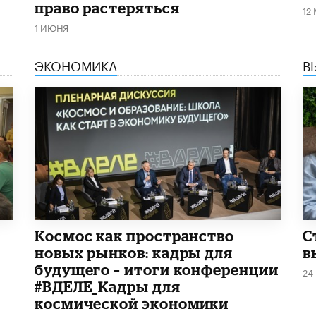
право растеряться
12
1 ИЮНЯ
ЭКОНОМИКА
В
Космос как пространство
С
новых рынков: кадры для
в
будущего – итоги конференции
24
#ВДЕЛЕ_Кадры для
космической экономики