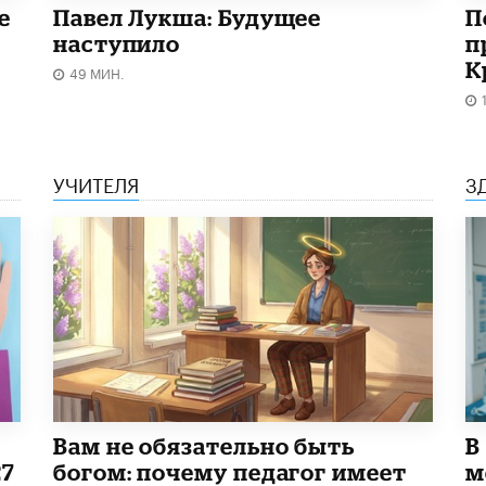
е
Павел Лукша: Будущее
П
наступило
п
К
49 МИН.
УЧИТЕЛЯ
З
​Вам не обязательно быть
В
27
богом: почему педагог имеет
м