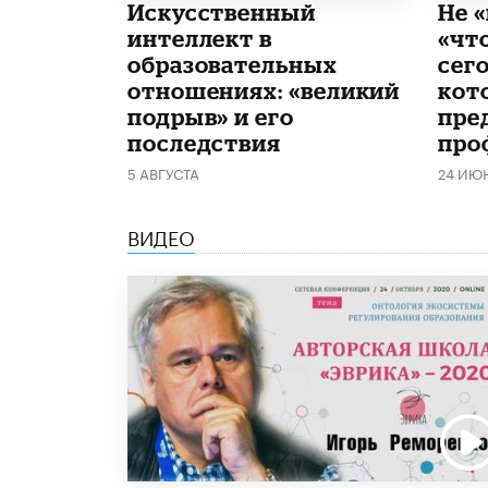
​Искусственный
Не «
интеллект в
«чт
образовательных
сего
отношениях: «великий
кот
подрыв» и его
пре
последствия
про
5 АВГУСТА
24 ИЮ
ВИДЕО