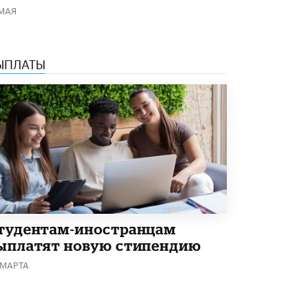
В Госдуме предложили запустить
 МАЯ
программу «Выпускной кешбэк» для
тех, кто сдал ЕГЭ и ОГЭ
29 МАЯ /
ЕГЭ И ОГЭ
ЫПЛАТЫ
тудентам-иностранцам
ыплатят новую стипендию
 МАРТА