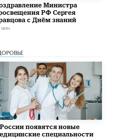
3 ИЮНЯ /
ЕГЭ И ОГЭ
оздравление Министра
росвещения РФ Сергея
​Яндекс выпустил бесплатный курс по
равцова с Днём знаний
защите от ИИ-мошенничества
2 ИЮНЯ /
BIG DATA
1 МИН.
В России начнут применять новые
подходы к разрешению конфликтов в
школах
ДОРОВЬЕ
2 ИЮНЯ /
ПОДРОСТКИ
Академик РАН предупредил, что
ChatGPT отучит школьников думать
1 ИЮНЯ /
ШКОЛЬНИКИ
В Минобрнауки рассказали о новых
правилах приема в аспирантуру
1 ИЮНЯ /
КАЧЕСТВО ОБРАЗОВАНИЯ
Кто будет оценивать поведение
школьников
 России появятся новые
29 МАЯ /
ШКОЛЬНИКИ
едицинские специальности