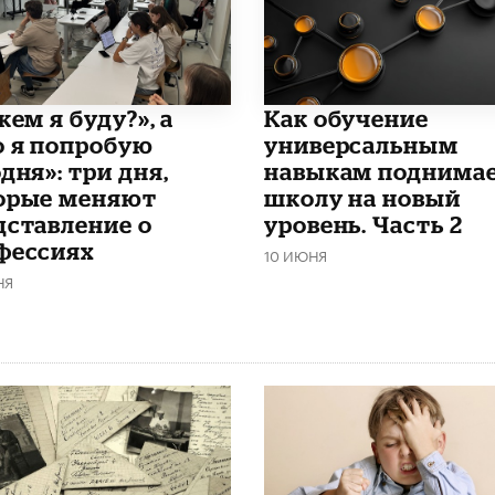
кем я буду?», а
​Как обучение
о я попробую
универсальным
дня»: три дня,
навыкам поднима
орые меняют
школу на новый
дставление о
уровень. Часть 2
фессиях
10 ИЮНЯ
НЯ