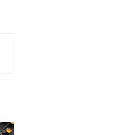
Рособрнадзор ответил на жалобы
школьников на ошибки в ЕГЭ по
русскому
8 ИЮНЯ /
ЕГЭ И ОГЭ
Школа «СКОЛКА» и Госкорпорация
«Росатом» подписали соглашение о
сотрудничестве
8 ИЮНЯ /
ОБРАЗОВАТЕЛЬНАЯ ПОЛИТИКА
Депутаты призвали не отклонять
дипломы только из-за не пройденного
антиплагиата
5 ИЮНЯ /
ЧТО ПРОИСХОДИТ?
Минпросвещения просят добавить в
школьные учебники примеры женщин-
инженеров
5 ИЮНЯ /
УЧЕБНИКИ
Уличенный в списывании школьник
вернул себе призовое место на
олимпиаде через суд