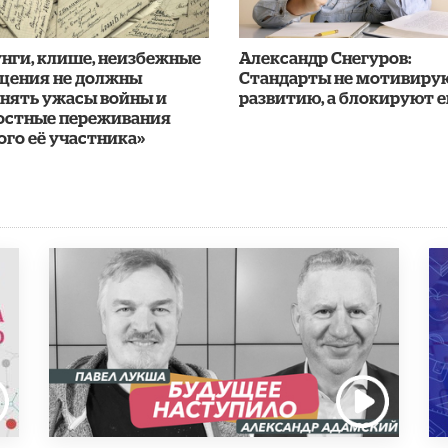
нги, клише, неизбежные
Александр Снегуров:
щения не должны
Стандарты не мотивиру
онять ужасы войны и
развитию, а блокируют е
остные переживания
го её участника»