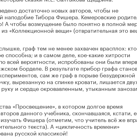
ведено достаточно новых авторов, чтобы не
ей наподобие Тибора Фишера. Кемеровские родите
 А чтобы возмущение было понятно в полной мер
 из «Коллекционной вещи» (отвратительная это ве
слышке, граф тем не менее захвачен врасплох: кто
е способна; и в самом деле, кое-какие хитрости
по всей вероятности, испробованы они были впер
жском борделе. В результате прибор графа стано
кспериментов, сам же граф в порыве безудержной
чку, вырезанную на спинке кровати, лишается дву
и руку и сердце окровавленным, утыканным заноз
ьства «Просвещение», в котором долгое время
авторов данного учебника, скончавшаяся, кстати, 
 изучать Фишера (отметим, что учитель всё же впр
ительного текста). А «цикличность времени»
вана русской классикой!