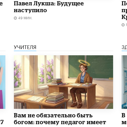
е
Павел Лукша: Будущее
П
наступило
п
К
49 МИН.
УЧИТЕЛЯ
З
​Вам не обязательно быть
В
27
богом: почему педагог имеет
м