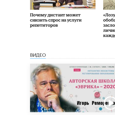
Почему дистант может
«Лозу
снизить спрос на услуги
обоб
репетиторов
засл
личн
каждо
ВИДЕО