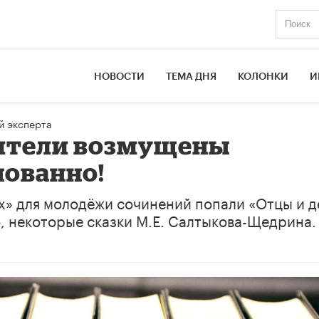
НОВОСТИ
ТЕМА ДНЯ
КОЛОНКИ
И
й эксперта
ители возмущены
нованно!
ых» для молодёжи сочинений попали «Отцы и д
о, некоторые сказки М.Е. Салтыкова-Щедрина.