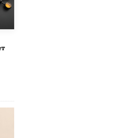
5 ИЮНЯ /
ЧТО ПРОИСХОДИТ?
«Евгений Онегин» станет обязательным
для повторения в 10–11-х классах
4 ИЮНЯ /
КАЧЕСТВО ОБРАЗОВАНИЯ
В Общественной палате предложили
шить школьную форму с учетом
ет
национальных традиций регионов
4 ИЮНЯ /
ШКОЛЬНИКИ
В Госдуме предложили ввести онлайн-
формат для апелляций ЕГЭ
3 ИЮНЯ /
ЕГЭ И ОГЭ
​Яндекс выпустил бесплатный курс по
защите от ИИ-мошенничества
2 ИЮНЯ /
BIG DATA
В России начнут применять новые
подходы к разрешению конфликтов в
школах
2 ИЮНЯ /
ПОДРОСТКИ