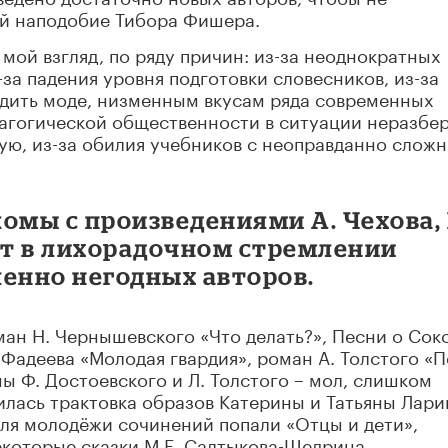
ей наподобие Тибора Фишера.
мой взгляд, по ряду причин: из-за неоднократных
за падения уровня подготовки словесников, из-за
одить моде, низменным вкусам ряда современных
дагогической общественности в ситуации неразбе
ую, из-за обилия учебников с неоправданно слож
омы с произведениями А. Чехова, 
ят в лихорадочном стремлении
шенно негодных авторов.
ан Н. Чернышевского «Что делать?», Песни о Сок
 Фадеева «Молодая гвардия», роман А. Толстого «П
ы Ф. Достоевского и Л. Толстого – мол, слишком
илась трактовка образов Катерины и Татьяны Лари
 для молодёжи сочинений попали «Отцы и дети»,
некоторые сказки М.Е. Салтыкова-Щедрина.