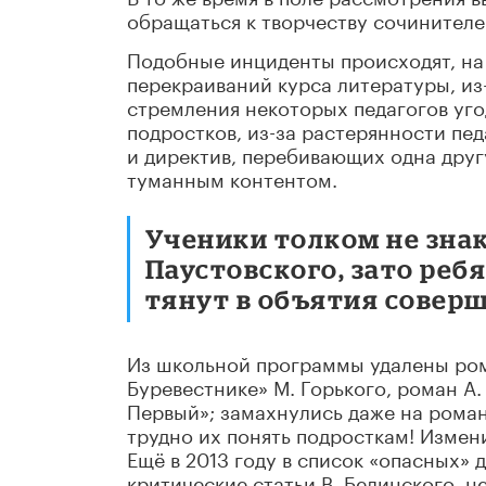
обращаться к творчеству сочинител
Подобные инциденты происходят, на 
перекраиваний курса литературы, из-
стремления некоторых педагогов уг
подростков, из-за растерянности пе
и директив, перебивающих одна друг
туманным контентом.
Ученики толком не знак
Паустовского, зато реб
тянут в объятия совер
Из школьной программы удалены ром
Буревестнике» М. Горького, роман А.
Первый»; замахнулись даже на роман
трудно их понять подросткам! Измен
Ещё в 2013 году в список «опасных»
критические статьи В. Белинского, 