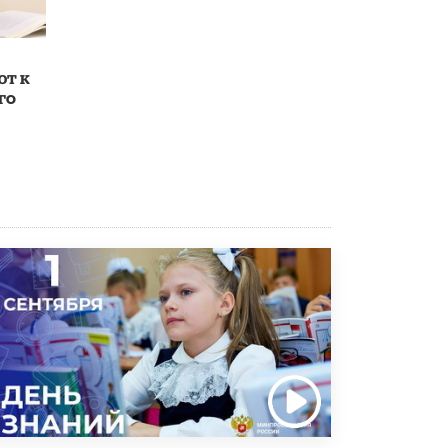
Академик РАН предупредил, что
ChatGPT отучит школьников думать
1 ИЮНЯ /
ШКОЛЬНИКИ
ют к
го