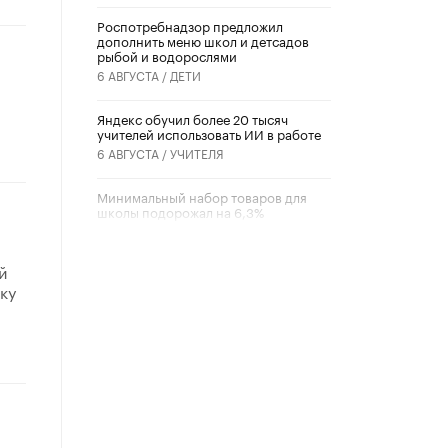
Роспотребнадзор предложил
дополнить меню школ и детсадов
рыбой и водорослями
6 АВГУСТА /
ДЕТИ
​Яндекс обучил более 20 тысяч
учителей использовать ИИ в работе
6 АВГУСТА /
УЧИТЕЛЯ
Минимальный набор товаров для
школы подорожал на 6,3%
5 АВГУСТА /
ШКОЛЬНИКИ
й
Вышел в свет новый номер научно-
ку
публицистического журнала
«Образовательная политика» № 2
(2026)
3 ИЮЛЯ /
АНОНС
Школьники и студенты Москвы
почтили память героев Великой
Отечественной войны
22 ИЮНЯ /
ГОРОДСКОЕ ОБРАЗОВАНИЕ