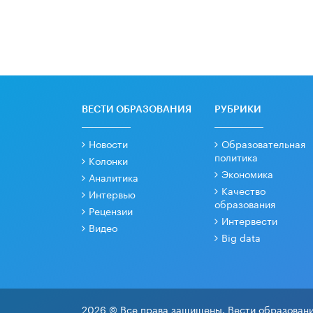
ВЕСТИ ОБРАЗОВАНИЯ
РУБРИКИ
Новости
Образовательная
политика
Колонки
Экономика
Аналитика
Качество
Интервью
образования
Рецензии
Интервести
Видео
Big data
2026 © Все права защищены. Вести образовани