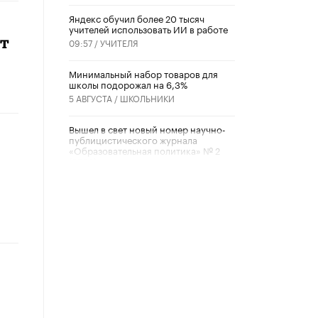
​Яндекс обучил более 20 тысяч
учителей использовать ИИ в работе
ет
09:57 /
УЧИТЕЛЯ
Минимальный набор товаров для
школы подорожал на 6,3%
5 АВГУСТА /
ШКОЛЬНИКИ
Вышел в свет новый номер научно-
публицистического журнала
«Образовательная политика» № 2
(2026)
3 ИЮЛЯ /
АНОНС
Школьники и студенты Москвы
почтили память героев Великой
Отечественной войны
22 ИЮНЯ /
ГОРОДСКОЕ ОБРАЗОВАНИЕ
«Егор, давай во двор!»
22 ИЮНЯ /
АНОНС
Из закона о регулировании ИИ