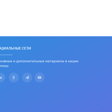
дипломы только из-за не
пройденного антиплагиата
5 ИЮНЯ /
ЧТО ПРОИСХОДИТ?
Минпросвещения просят добавить в
школьные учебники примеры
женщин-инженеров
5 ИЮНЯ /
УЧЕБНИКИ
Уличенный в списывании школьник
вернул себе призовое место на
ОЦИАЛЬНЫЕ СЕТИ
олимпиаде через суд
5 ИЮНЯ /
ЧТО ПРОИСХОДИТ?
новные и дополнительные материалы в наших
уппах
«Евгений Онегин» станет
обязательным для повторения в 10–
11-х классах
4 ИЮНЯ /
КАЧЕСТВО ОБРАЗОВАНИЯ
В Общественной палате предложили
шить школьную форму с учетом
национальных традиций регионов
4 ИЮНЯ /
ШКОЛЬНИКИ