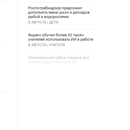
Роспотребнадзор предложил
дополнить меню школ и детсадов
рыбой и водорослями
6 АВГУСТА /
ДЕТИ
​Яндекс обучил более 20 тысяч
учителей использовать ИИ в работе
6 АВГУСТА /
УЧИТЕЛЯ
Минимальный набор товаров для
школы подорожал на 6,3%
5 АВГУСТА /
ШКОЛЬНИКИ
Вышел в свет новый номер научно-
публицистического журнала
«Образовательная политика» № 2
(2026)
3 ИЮЛЯ /
АНОНС
Школьники и студенты Москвы
почтили память героев Великой
Отечественной войны
22 ИЮНЯ /
ГОРОДСКОЕ ОБРАЗОВАНИЕ