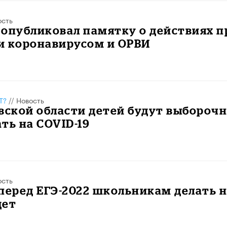
ость
опубликовал памятку о действиях п
и коронавирусом и ОРВИ
Т?
//
Новость
вской области детей будут выбороч
ть на COVID-19
ость
перед ЕГЭ-2022 школьникам делать 
дет