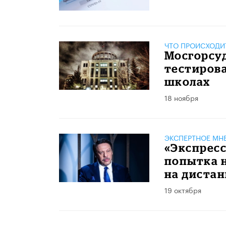
ЧТО ПРОИСХОДИ
Мосгорсуд
тестирова
школах
18 ноября
ЭКСПЕРТНОЕ МН
«Экспресс
попытка н
на диста
19 октября