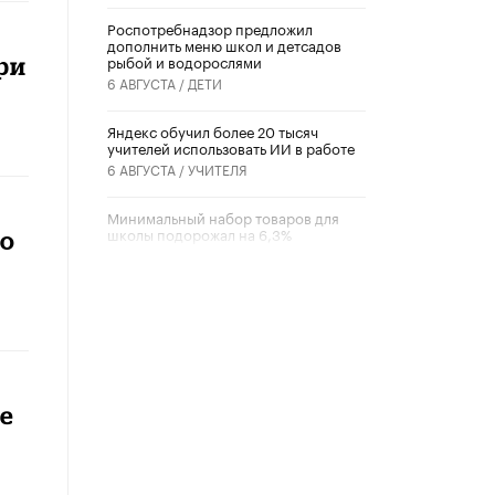
Роспотребнадзор предложил
дополнить меню школ и детсадов
рыбой и водорослями
ри
6 АВГУСТА /
ДЕТИ
​Яндекс обучил более 20 тысяч
учителей использовать ИИ в работе
6 АВГУСТА /
УЧИТЕЛЯ
Минимальный набор товаров для
школы подорожал на 6,3%
но
5 АВГУСТА /
ШКОЛЬНИКИ
Вышел в свет новый номер научно-
публицистического журнала
«Образовательная политика» № 2
(2026)
3 ИЮЛЯ /
АНОНС
не
Школьники и студенты Москвы
почтили память героев Великой
Отечественной войны
22 ИЮНЯ /
ГОРОДСКОЕ ОБРАЗОВАНИЕ