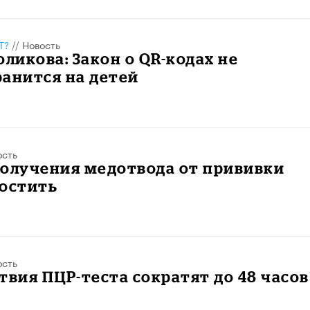
Т?
//
Новость
оликова: Закон о QR-кодах не
анится на детей
ость
получения медотвода от прививки
ростить
ость
твия ПЦР-теста сократят до 48 часов