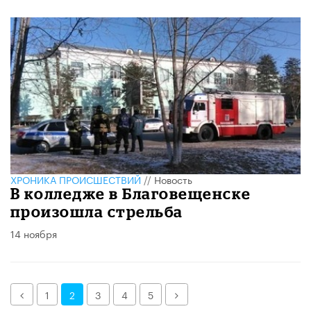
ХРОНИКА ПРОИСШЕСТВИЙ
//
Новость
В колледже в Благовещенске
произошла стрельба
14 ноября
Назад
Далее
1
2
3
4
5