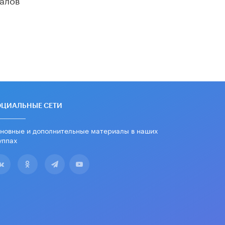
«Егор, давай во двор!»
22 ИЮНЯ /
АНОНС
Из закона о регулировании ИИ
убрали запрет на иностранные
нейросети
22 ИЮНЯ /
BIG DATA
Рособрнадзор предупредил о трех
схемах мошенничества в период
сдачи ЕГЭ
ОЦИАЛЬНЫЕ СЕТИ
19 ИЮНЯ /
ЕГЭ И ОГЭ
новные и дополнительные материалы в наших
​Яндекс выпустил отчёт об
уппах
устойчивом развитии за 2025 год
17 ИЮНЯ /
АНАЛИТИКА
Московский выпускной на ВДНХ
соберет более 60 артистов
17 ИЮНЯ /
ГОРОДСКОЕ ОБРАЗОВАНИЕ
Названы лучшие российские вузы в
2026 году по версии RAEX