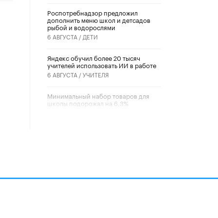
Роспотребнадзор предложил
дополнить меню школ и детсадов
рыбой и водорослями
6 АВГУСТА /
ДЕТИ
​Яндекс обучил более 20 тысяч
учителей использовать ИИ в работе
6 АВГУСТА /
УЧИТЕЛЯ
Минимальный набор товаров для
школы подорожал на 6,3%
5 АВГУСТА /
ШКОЛЬНИКИ
Вышел в свет новый номер научно-
публицистического журнала
«Образовательная политика» № 2
(2026)
3 ИЮЛЯ /
АНОНС
Школьники и студенты Москвы
почтили память героев Великой
Отечественной войны
22 ИЮНЯ /
ГОРОДСКОЕ ОБРАЗОВАНИЕ
алов