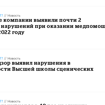
Т?
//
Новость
е компании выявили почти 2
 нарушений при оказании медпомо
2022 году
Т?
//
Новость
дзор выявил нарушения в
ости Высшей школы сценических
Т?
//
Новость