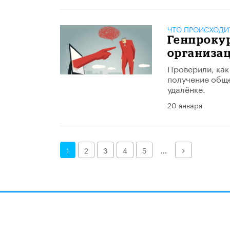
ЧТО ПРОИСХОДИ
Генпроку
организа
Проверили, как
получение обще
удалёнке.
20 января
Далее
1
2
3
4
5
...