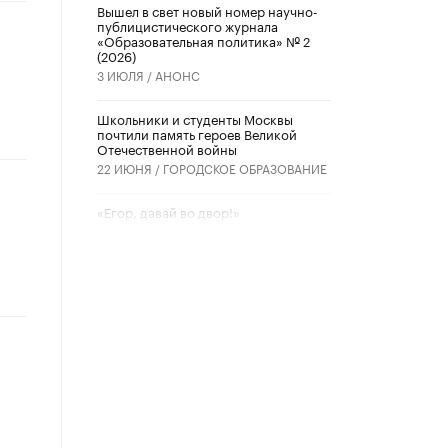
Вышел в свет новый номер научно-
публицистического журнала
«Образовательная политика» № 2
(2026)
3 ИЮЛЯ /
АНОНС
Школьники и студенты Москвы
почтили память героев Великой
Отечественной войны
22 ИЮНЯ /
ГОРОДСКОЕ ОБРАЗОВАНИЕ
«Егор, давай во двор!»
22 ИЮНЯ /
АНОНС
Из закона о регулировании ИИ
убрали запрет на иностранные
нейросети
22 ИЮНЯ /
BIG DATA
Рособрнадзор предупредил о трех
схемах мошенничества в период
сдачи ЕГЭ
19 ИЮНЯ /
ЕГЭ И ОГЭ