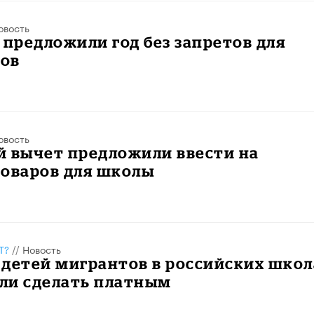
овость
 предложили год без запретов для
ов
овость
й вычет предложили ввести на
товаров для школы
Т?
//
Новость
детей мигрантов в российских школ
ли сделать платным