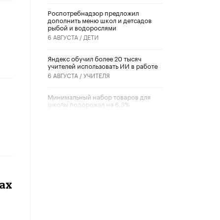
Роспотребнадзор предложил
дополнить меню школ и детсадов
рыбой и водорослями
6 АВГУСТА /
ДЕТИ
​Яндекс обучил более 20 тысяч
учителей использовать ИИ в работе
6 АВГУСТА /
УЧИТЕЛЯ
Минимальный набор товаров для
школы подорожал на 6,3%
5 АВГУСТА /
ШКОЛЬНИКИ
Вышел в свет новый номер научно-
публицистического журнала
«Образовательная политика» № 2
(2026)
3 ИЮЛЯ /
АНОНС
ах
Школьники и студенты Москвы
почтили память героев Великой
Отечественной войны
22 ИЮНЯ /
ГОРОДСКОЕ ОБРАЗОВАНИЕ