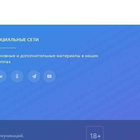
дипломы только из-за не
пройденного антиплагиата
5 ИЮНЯ /
ЧТО ПРОИСХОДИТ?
Минпросвещения просят добавить в
школьные учебники примеры
женщин-инженеров
ОЦИАЛЬНЫЕ СЕТИ
5 ИЮНЯ /
УЧЕБНИКИ
новные и дополнительные материалы в наших
Уличенный в списывании школьник
уппах
вернул себе призовое место на
олимпиаде через суд
5 ИЮНЯ /
ЧТО ПРОИСХОДИТ?
«Евгений Онегин» станет
обязательным для повторения в 10–
11-х классах
4 ИЮНЯ /
КАЧЕСТВО ОБРАЗОВАНИЯ
В Общественной палате предложили
шить школьную форму с учетом
национальных традиций регионов
4 ИЮНЯ /
ШКОЛЬНИКИ
18+
ммуникаций.