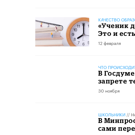
КАЧЕСТВО ОБРА
«Ученик д
Это и ест
12 февраля
ЧТО ПРОИСХОДИ
В Госдум
запрете т
30 ноября
ШКОЛЬНИКИ
//
Н
В Минпро
сами пере