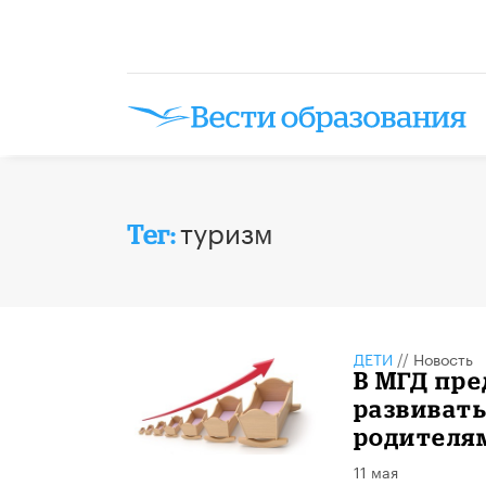
туризм
Тег:
ДЕТИ
//
Новость
В МГД пр
развиват
родителя
11 мая