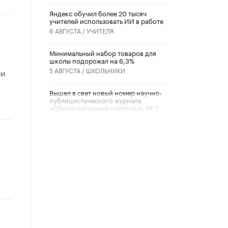
​Яндекс обучил более 20 тысяч
учителей использовать ИИ в работе
6 АВГУСТА /
УЧИТЕЛЯ
Минимальный набор товаров для
школы подорожал на 6,3%
5 АВГУСТА /
ШКОЛЬНИКИ
ии
Вышел в свет новый номер научно-
публицистического журнала
«Образовательная политика» № 2
(2026)
3 ИЮЛЯ /
АНОНС
Школьники и студенты Москвы
почтили память героев Великой
Отечественной войны
22 ИЮНЯ /
ГОРОДСКОЕ ОБРАЗОВАНИЕ
«Егор, давай во двор!»
22 ИЮНЯ /
АНОНС
Из закона о регулировании ИИ