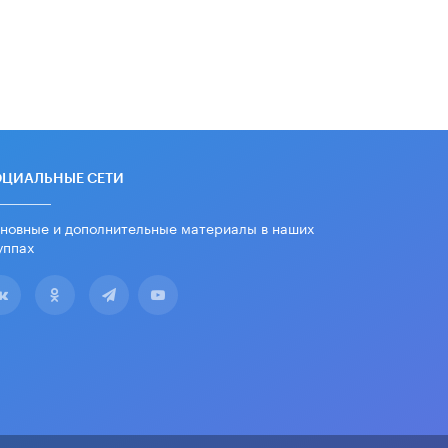
школьные учебники примеры
женщин-инженеров
5 ИЮНЯ /
УЧЕБНИКИ
Уличенный в списывании школьник
вернул себе призовое место на
олимпиаде через суд
5 ИЮНЯ /
ЧТО ПРОИСХОДИТ?
«Евгений Онегин» станет
ОЦИАЛЬНЫЕ СЕТИ
обязательным для повторения в 10–
11-х классах
новные и дополнительные материалы в наших
4 ИЮНЯ /
КАЧЕСТВО ОБРАЗОВАНИЯ
уппах
В Общественной палате предложили
шить школьную форму с учетом
национальных традиций регионов
4 ИЮНЯ /
ШКОЛЬНИКИ
В Госдуме предложили ввести
онлайн-формат для апелляций ЕГЭ
3 ИЮНЯ /
ЕГЭ И ОГЭ
​Яндекс выпустил бесплатный курс