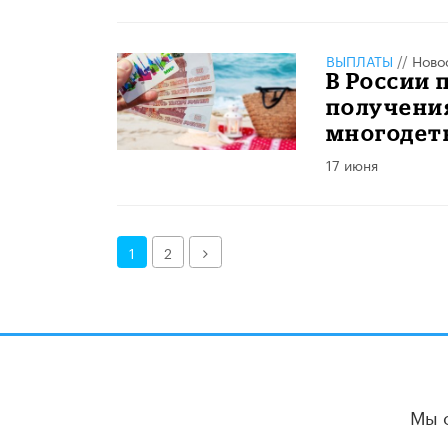
ВЫПЛАТЫ
//
Ново
В России 
получени
многодет
17 июня
Далее
1
2
Мы 