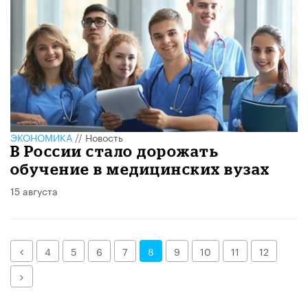
ЭКОНОМИКА
//
Новость
В России стало дорожать
обучение в медицинских вузах
15 августа
Назад
4
5
6
7
8
9
10
11
12
Далее