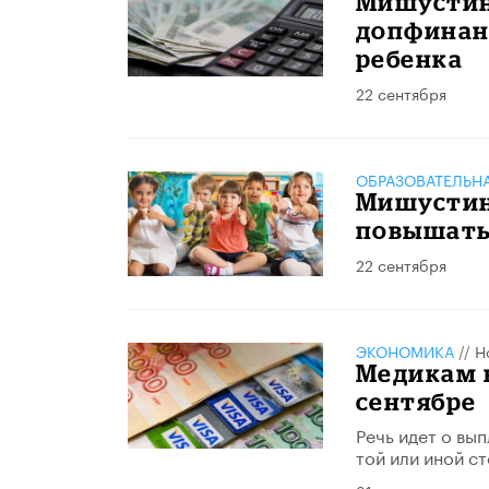
Мишустин
допфинан
ребенка
22 сентября
ОБРАЗОВАТЕЛЬН
Мишустин
повышать
22 сентября
ЭКОНОМИКА
//
Н
Медикам в
сентябре
Речь идет о вы
той или иной с