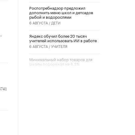
Роспотребнадзор предложил
дополнить меню школ и детсадов
рыбой и водорослями
6 АВГУСТА /
ДЕТИ
-
​Яндекс обучил более 20 тысяч
учителей использовать ИИ в работе
6 АВГУСТА /
УЧИТЕЛЯ
Минимальный набор товаров для
школы подорожал на 6,3%
5 АВГУСТА /
ШКОЛЬНИКИ
Вышел в свет новый номер научно-
публицистического журнала
3741
«Образовательная политика» № 2
(2026)
3 ИЮЛЯ /
АНОНС
Школьники и студенты Москвы
почтили память героев Великой
Отечественной войны
22 ИЮНЯ /
ГОРОДСКОЕ ОБРАЗОВАНИЕ