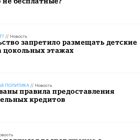
р не бесплатные?
Т?
//
Новость
ьство запретило размещать детские
а цокольных этажах
АЯ ПОЛИТИКА
//
Новость
ваны правила предоставления
тельных кредитов
овость