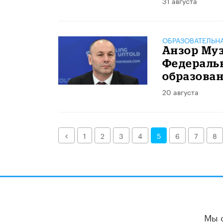
31 августа
ОБРАЗОВАТЕЛЬН
Анзор Му
Федеральн
образован
20 августа
Назад
1
2
3
4
5
6
7
8
Мы 