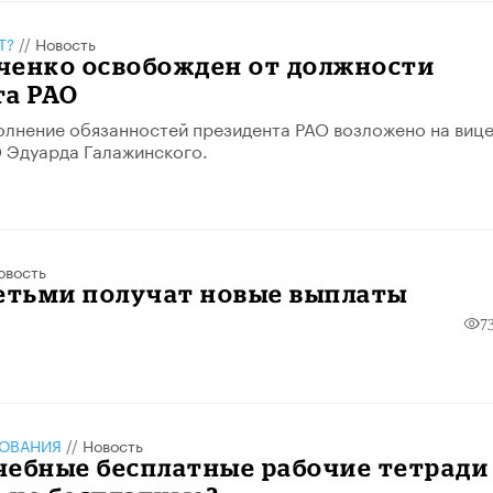
Т?
//
Новость
ченко освобожден от должности
та РАО
лнение обязанностей президента РАО возложено на вице
 Эдуарда Галажинского.
овость
детьми получат новые выплаты
7
ЗОВАНИЯ
//
Новость
чебные бесплатные рабочие тетради