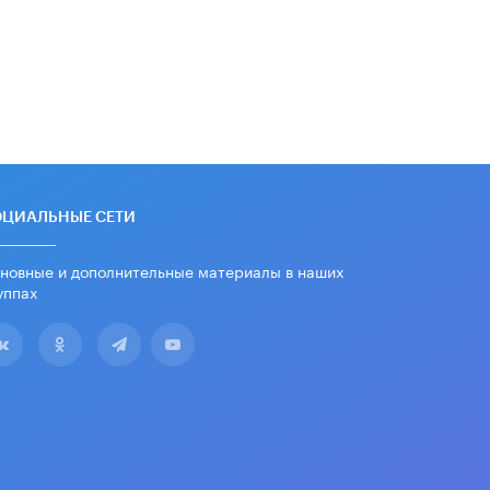
дипломы только из-за не
пройденного антиплагиата
5 ИЮНЯ /
ЧТО ПРОИСХОДИТ?
Минпросвещения просят добавить в
школьные учебники примеры
женщин-инженеров
5 ИЮНЯ /
УЧЕБНИКИ
Уличенный в списывании школьник
вернул себе призовое место на
ОЦИАЛЬНЫЕ СЕТИ
олимпиаде через суд
5 ИЮНЯ /
ЧТО ПРОИСХОДИТ?
новные и дополнительные материалы в наших
уппах
«Евгений Онегин» станет
обязательным для повторения в 10–
11-х классах
4 ИЮНЯ /
КАЧЕСТВО ОБРАЗОВАНИЯ
В Общественной палате предложили
шить школьную форму с учетом
национальных традиций регионов
4 ИЮНЯ /
ШКОЛЬНИКИ