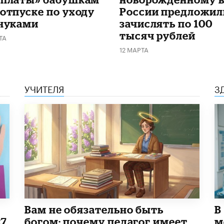
 отпуске по уходу
России предложил
внуками
зачислять по 100
тысяч рублей
ТА
12 МАРТА
УЧИТЕЛЯ
З
​Вам не обязательно быть
В
27
богом: почему педагог имеет
м