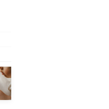
исторические объекты
11 ИЮНЯ /
ГОРОДСКОЕ ОБРАЗОВАНИЕ
​Почти 50 новых объектов образования
открыли в этом учебном году в Москве
10 ИЮНЯ /
ГОРОДСКОЕ ОБРАЗОВАНИЕ
Госдума приняла закон о детских SIM-
картах
10 ИЮНЯ /
ДЕТИ
Глава СПЧ предложил вернуть в школы
устные переходные экзамены
9 ИЮНЯ /
КАЧЕСТВО ОБРАЗОВАНИЯ
​Объединяя дошкольный мир
8 ИЮНЯ /
АНОНС
«Сколково» и ГК «Просвещение»
анонсировали запуск акселератора
технологических решений для всех
уровней образования
8 ИЮНЯ /
ЧТО ПРОИСХОДИТ?
в