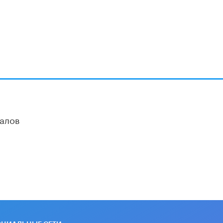
Академик РАН предупредил, что
ChatGPT отучит школьников думать
1 ИЮНЯ /
ШКОЛЬНИКИ
алов