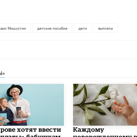
хаил Мишустин
детские пособия
дети
выплаты
Ы»
ирове хотят ввести
Каждому
рплаты» бабушкам
новорожденному 