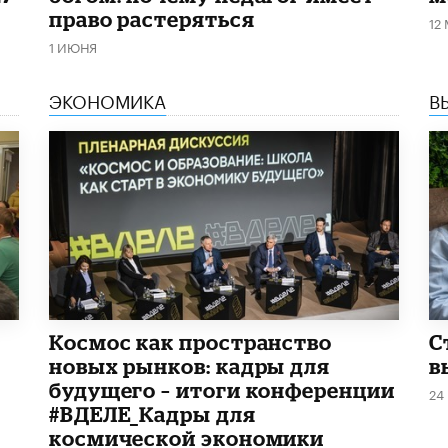
право растеряться
12
1 ИЮНЯ
ЭКОНОМИКА
В
Космос как пространство
С
новых рынков: кадры для
в
будущего – итоги конференции
24
#ВДЕЛЕ_Кадры для
космической экономики