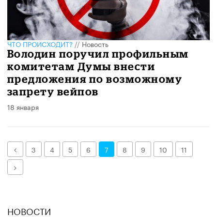
ЧТО ПРОИСХОДИТ?
//
Новость
Володин поручил профильным
комитетам Думы внести
предложения по возможному
запрету вейпов
18 января
Назад
3
4
5
6
7
8
9
10
11
Далее
НОВОСТИ