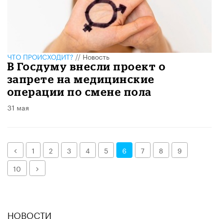
ЧТО ПРОИСХОДИТ?
//
Новость
В Госдуму внесли проект о
запрете на медицинские
операции по смене пола
31 мая
Назад
1
2
3
4
5
6
7
8
9
Далее
10
НОВОСТИ