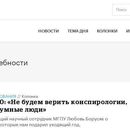
НОВОСТИ
ТЕМА ДНЯ
КОЛОНКИ
И
ебности
ЗОВАНИЯ
//
Колонка
0: «Не будем верить конспирологии,
зумные люди»
щий научный сотрудник МГПУ Любовь Борусяк о
которые нам подарил уходящий год.