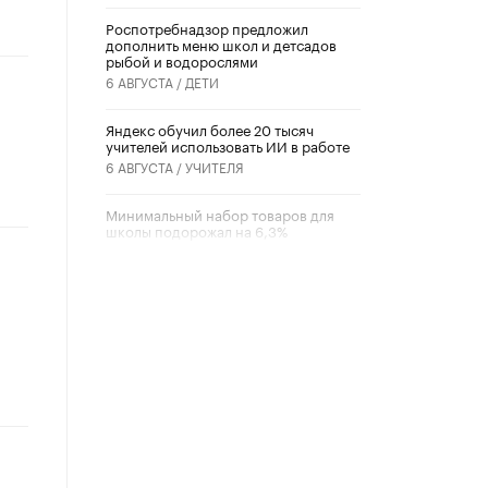
Роспотребнадзор предложил
дополнить меню школ и детсадов
рыбой и водорослями
6 АВГУСТА /
ДЕТИ
​Яндекс обучил более 20 тысяч
учителей использовать ИИ в работе
6 АВГУСТА /
УЧИТЕЛЯ
Минимальный набор товаров для
школы подорожал на 6,3%
5 АВГУСТА /
ШКОЛЬНИКИ
Вышел в свет новый номер научно-
публицистического журнала
«Образовательная политика» № 2
(2026)
3 ИЮЛЯ /
АНОНС
Школьники и студенты Москвы
почтили память героев Великой
Отечественной войны
22 ИЮНЯ /
ГОРОДСКОЕ ОБРАЗОВАНИЕ