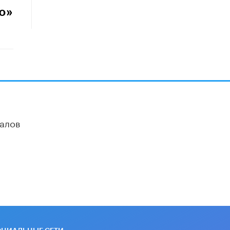
школы устные переходные экзамены
о»
9 ИЮНЯ /
КАЧЕСТВО ОБРАЗОВАНИЯ
​Объединяя дошкольный мир
8 ИЮНЯ /
АНОНС
«Сколково» и ГК «Просвещение»
анонсировали запуск акселератора
технологических решений для всех
уровней образования
8 ИЮНЯ /
ЧТО ПРОИСХОДИТ?
алов
Рособрнадзор ответил на жалобы
школьников на ошибки в ЕГЭ по
русскому
8 ИЮНЯ /
ЕГЭ И ОГЭ
Школа «СКОЛКА» и Госкорпорация
«Росатом» подписали соглашение о
сотрудничестве
8 ИЮНЯ /
ОБРАЗОВАТЕЛЬНАЯ
ПОЛИТИКА
Депутаты призвали не отклонять