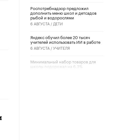
Роспотребнадзор предложил
дополнить меню школ и детсадов
рыбой и водорослями
6 АВГУСТА /
ДЕТИ
​Яндекс обучил более 20 тысяч
учителей использовать ИИ в работе
6 АВГУСТА /
УЧИТЕЛЯ
Минимальный набор товаров для
школы подорожал на 6,3%
5 АВГУСТА /
ШКОЛЬНИКИ
Вышел в свет новый номер научно-
публицистического журнала
«Образовательная политика» № 2
(2026)
3 ИЮЛЯ /
АНОНС
и
Школьники и студенты Москвы
почтили память героев Великой
Отечественной войны
22 ИЮНЯ /
ГОРОДСКОЕ ОБРАЗОВАНИЕ