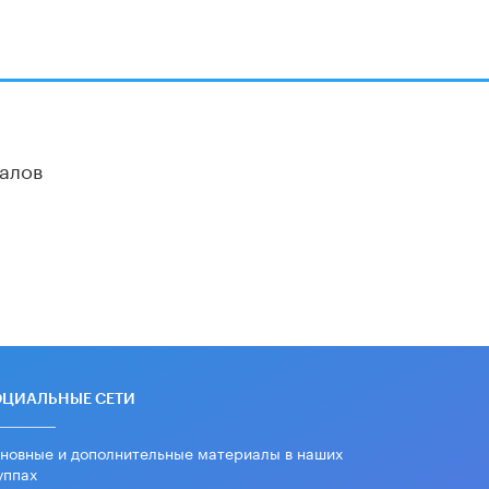
16 ИЮНЯ /
АНАЛИТИКА
В России предложили ввести
обязательные уроки каллиграфии в
детских садах
11 ИЮНЯ /
ВОСПИТАНИЕ
алов
​Как будущие реставраторы –
студенты столичного колледжа,
помогают восстанавливать
культурные и исторические объекты
11 ИЮНЯ /
ГОРОДСКОЕ ОБРАЗОВАНИЕ
​Почти 50 новых объектов
образования открыли в этом
учебном году в Москве
10 ИЮНЯ /
ГОРОДСКОЕ ОБРАЗОВАНИЕ
Госдума приняла закон о детских
ОЦИАЛЬНЫЕ СЕТИ
SIM-картах
10 ИЮНЯ /
ДЕТИ
новные и дополнительные материалы в наших
уппах
Глава СПЧ предложил вернуть в