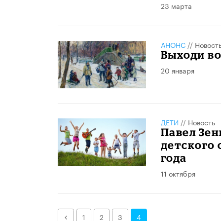
23 марта
АНОНС
//
Новост
Выходи во
20 января
ДЕТИ
//
Новость
Павел Зен
детского 
года
11 октября
Назад
1
2
3
4