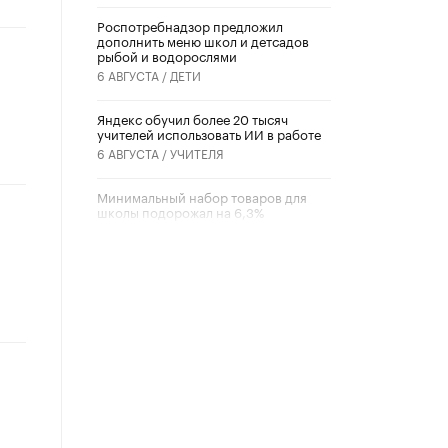
Роспотребнадзор предложил
дополнить меню школ и детсадов
рыбой и водорослями
6 АВГУСТА /
ДЕТИ
​Яндекс обучил более 20 тысяч
учителей использовать ИИ в работе
6 АВГУСТА /
УЧИТЕЛЯ
Минимальный набор товаров для
школы подорожал на 6,3%
5 АВГУСТА /
ШКОЛЬНИКИ
Вышел в свет новый номер научно-
публицистического журнала
«Образовательная политика» № 2
(2026)
3 ИЮЛЯ /
АНОНС
Школьники и студенты Москвы
почтили память героев Великой
Отечественной войны
22 ИЮНЯ /
ГОРОДСКОЕ ОБРАЗОВАНИЕ