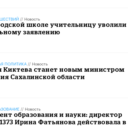
ШЕСТВИЙ
//
Новость
родской школе учительницу уволили
льному заявлению
АЯ ПОЛИТИКА
//
Новость
я Киктева станет новым министром
ия Сахалинской области
АЗОВАНИЕ
//
Новость
нт образования и науки: директор
373 Ирина Фатьянова действовала в