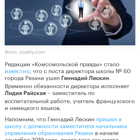
Фото: yoobly.com
Редакции «Комсомольской правды» стало
известно
, что с поста директора школы № 60
города
Рязани
ушел
.
Геннадий Лескин
Временно обязанности директора исполняет
– заместитель по
Лидия Райская
воспитательной работе, учитель французского
и немецкого языков.
Напомним, что Геннадий Лескин
пришел в
школу с должности заместителя начальника
управления образования Рязани
в начале
сентября 2019 года, после того как место