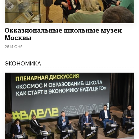
​Окказиональные школьные музеи
Москвы
26 ИЮНЯ
ЭКОНОМИКА