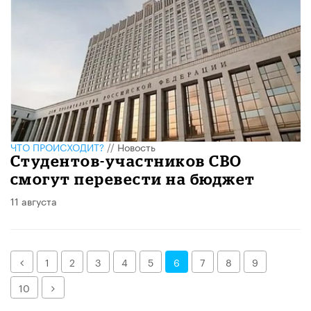
ЧТО ПРОИСХОДИТ?
//
Новость
Студентов-участников СВО
смогут перевести на бюджет
11 августа
Назад
1
2
3
4
5
6
7
8
9
Далее
10