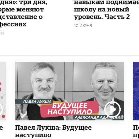
дня»: три дня,
навыкам поднима
орые меняют
школу на новый
дставление о
уровень. Часть 2
фессиях
10 ИЮНЯ
НЯ
е
Павел Лукша: Будущее
П
наступило
п