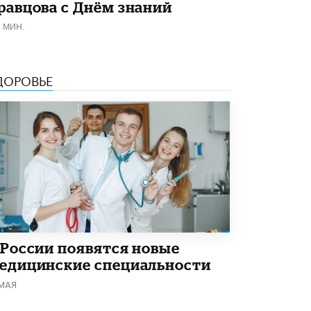
равцова с Днём знаний
Рособрнадзор ответил на жалобы
1 МИН.
школьников на ошибки в ЕГЭ по
русскому
8 ИЮНЯ /
ЕГЭ И ОГЭ
ДОРОВЬЕ
Школа «СКОЛКА» и Госкорпорация
«Росатом» подписали соглашение о
сотрудничестве
8 ИЮНЯ /
ОБРАЗОВАТЕЛЬНАЯ ПОЛИТИКА
Депутаты призвали не отклонять
дипломы только из-за не пройденного
антиплагиата
5 ИЮНЯ /
ЧТО ПРОИСХОДИТ?
Минпросвещения просят добавить в
школьные учебники примеры женщин-
инженеров
 России появятся новые
5 ИЮНЯ /
УЧЕБНИКИ
едицинские специальности
Уличенный в списывании школьник
 МАЯ
вернул себе призовое место на
олимпиаде через суд