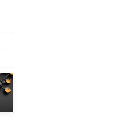
схемах мошенничества в период сдачи
ЕГЭ
19 ИЮНЯ /
ЕГЭ И ОГЭ
​Яндекс выпустил отчёт об устойчивом
развитии за 2025 год
17 ИЮНЯ /
АНАЛИТИКА
Московский выпускной на ВДНХ
соберет более 60 артистов
17 ИЮНЯ /
ГОРОДСКОЕ ОБРАЗОВАНИЕ
Названы лучшие российские вузы в
2026 году по версии RAEX
16 ИЮНЯ /
АНАЛИТИКА
В России предложили ввести
обязательные уроки каллиграфии в
детских садах
11 ИЮНЯ /
ВОСПИТАНИЕ
​Как будущие реставраторы – студенты
столичного колледжа, помогают
восстанавливать культурные и