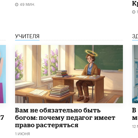
К
49 МИН.
УЧИТЕЛЯ
З
​Вам не обязательно быть
В
27
богом: почему педагог имеет
м
право растеряться
12
1 ИЮНЯ