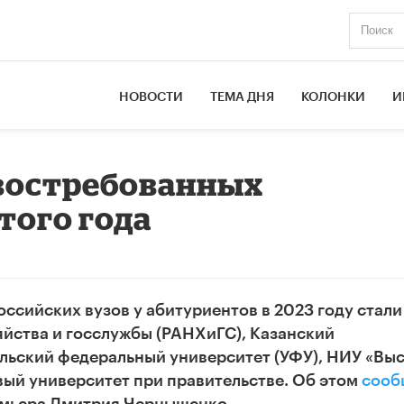
НОВОСТИ
ТЕМА ДНЯ
КОЛОНКИ
И
 востребованных
того года
сийских вузов у абитуриентов в 2023 году стали
яйства и госслужбы (РАНХиГС), Казанский
альский федеральный университет (УФУ), НИУ «Вы
ый университет при правительстве. Об этом
сооб
емьера Дмитрия Чернышенко.