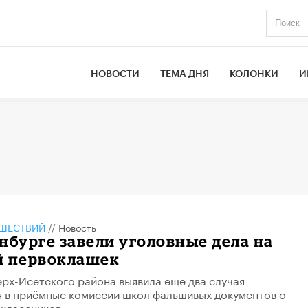
НОВОСТИ
ТЕМА ДНЯ
КОЛОНКИ
И
ШЕСТВИЙ
//
Новость
нбурге завели уголовные дела на
й первоклашек
ерх-Исетского района выявила еще два случая
 в приёмные комиссии школ фальшивых документов о
классников.