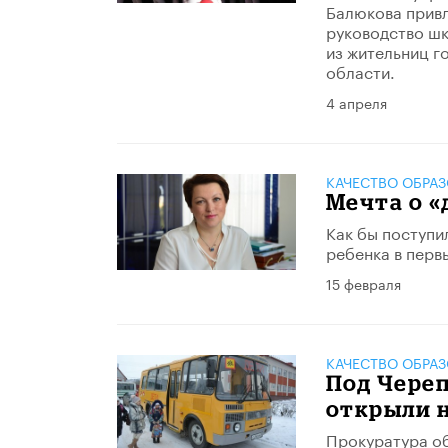
Балюкова привл
руководство шк
из жительниц г
области.
4 апреля
КАЧЕСТВО ОБРА
Мечта о «
Как бы поступи
ребенка в перв
15 февраля
КАЧЕСТВО ОБРА
Под Череп
открыли 
Прокуратура о