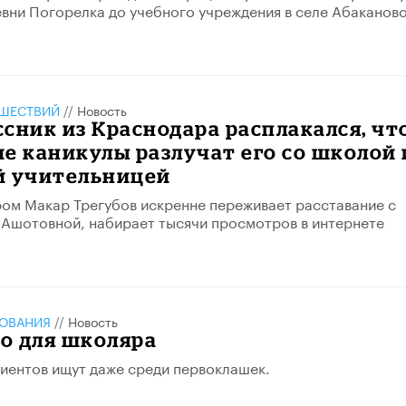
евни Погорелка до учебного учреждения в селе Абаканово
ШЕСТВИЙ
//
Новость
сник из Краснодара расплакался, чт
е каникулы разлучат его со школой 
й учительницей
ром Макар Трегубов искренне переживает расставание с
Ашотовной, набирает тысячи просмотров в интернете
ЗОВАНИЯ
//
Новость
о для школяра
иентов ищут даже среди первоклашек.