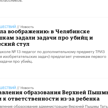
ШЕСТВИЙ
//
Новость
ла воображению: в Челябинске
кам задали задачи про убийц и
еский стул
школе № 13 педагог по дополнительному предмету ТРИЗ
я изобретательских задач) предлагает ученикам первого
задачи про убийц.
ШЕСТВИЙ
//
Новость
равления образования Верхней Пышм
 к ответственности из-за ребенка
авления образования администрации Верхней Пышмы Тать