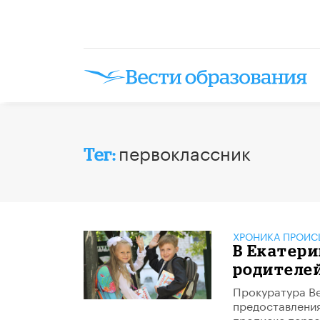
первоклассник
Тег:
ХРОНИКА ПРОИС
В Екатери
родителе
​Прокуратура В
предоставления
прописке перво