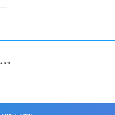
школы устные переходные экзамены
9 ИЮНЯ /
КАЧЕСТВО ОБРАЗОВАНИЯ
​Объединяя дошкольный мир
8 ИЮНЯ /
АНОНС
«Сколково» и ГК «Просвещение»
анонсировали запуск акселератора
технологических решений для всех
уровней образования
8 ИЮНЯ /
ЧТО ПРОИСХОДИТ?
алов
Рособрнадзор ответил на жалобы
школьников на ошибки в ЕГЭ по
русскому
8 ИЮНЯ /
ЕГЭ И ОГЭ
Школа «СКОЛКА» и Госкорпорация
«Росатом» подписали соглашение о
сотрудничестве
8 ИЮНЯ /
ОБРАЗОВАТЕЛЬНАЯ
ПОЛИТИКА
Депутаты призвали не отклонять