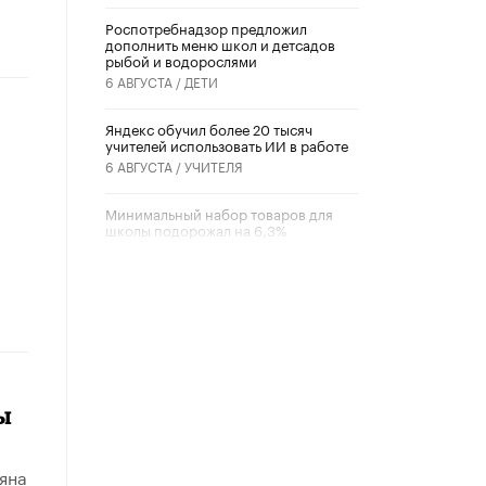
Роспотребнадзор предложил
дополнить меню школ и детсадов
рыбой и водорослями
6 АВГУСТА /
ДЕТИ
​Яндекс обучил более 20 тысяч
учителей использовать ИИ в работе
6 АВГУСТА /
УЧИТЕЛЯ
Минимальный набор товаров для
школы подорожал на 6,3%
5 АВГУСТА /
ШКОЛЬНИКИ
Вышел в свет новый номер научно-
публицистического журнала
«Образовательная политика» № 2
(2026)
3 ИЮЛЯ /
АНОНС
ы
Школьники и студенты Москвы
почтили память героев Великой
Отечественной войны
22 ИЮНЯ /
ГОРОДСКОЕ ОБРАЗОВАНИЕ
яна