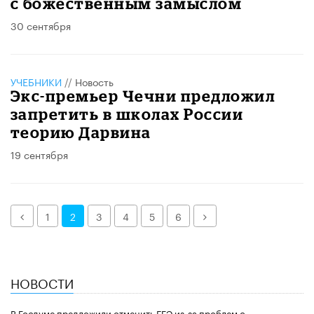
с божественным замыслом
30 сентября
УЧЕБНИКИ
//
Новость
Экс-премьер Чечни предложил
запретить в школах России
теорию Дарвина
19 сентября
Назад
Далее
1
2
3
4
5
6
НОВОСТИ
В Госдуме предложили отменить ЕГЭ из-за проблем с