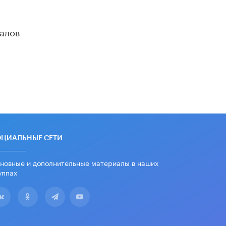
убрали запрет на иностранные
нейросети
22 ИЮНЯ /
BIG DATA
алов
Рособрнадзор предупредил о трех
схемах мошенничества в период
сдачи ЕГЭ
19 ИЮНЯ /
ЕГЭ И ОГЭ
​Яндекс выпустил отчёт об
устойчивом развитии за 2025 год
17 ИЮНЯ /
АНАЛИТИКА
Московский выпускной на ВДНХ
соберет более 60 артистов
ОЦИАЛЬНЫЕ СЕТИ
17 ИЮНЯ /
ГОРОДСКОЕ ОБРАЗОВАНИЕ
новные и дополнительные материалы в наших
Названы лучшие российские вузы в
уппах
2026 году по версии RAEX
16 ИЮНЯ /
АНАЛИТИКА
В России предложили ввести
обязательные уроки каллиграфии в
детских садах