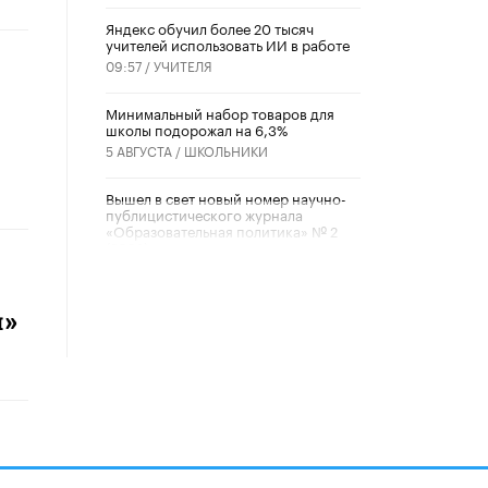
​Яндекс обучил более 20 тысяч
учителей использовать ИИ в работе
09:57 /
УЧИТЕЛЯ
Минимальный набор товаров для
школы подорожал на 6,3%
5 АВГУСТА /
ШКОЛЬНИКИ
Вышел в свет новый номер научно-
публицистического журнала
«Образовательная политика» № 2
(2026)
3 ИЮЛЯ /
АНОНС
Школьники и студенты Москвы
и»
почтили память героев Великой
Отечественной войны
22 ИЮНЯ /
ГОРОДСКОЕ ОБРАЗОВАНИЕ
«Егор, давай во двор!»
22 ИЮНЯ /
АНОНС
Из закона о регулировании ИИ