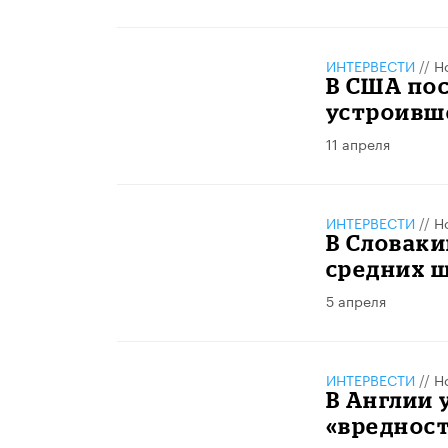
ИНТЕРВЕСТИ
//
Н
В США пос
устроивше
11 апреля
ИНТЕРВЕСТИ
//
Н
В Словак
средних 
5 апреля
ИНТЕРВЕСТИ
//
Н
В Англии 
«вреднос