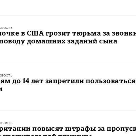
овость
очке в США грозит тюрьма за звонки
 поводу домашних заданий сына
овость
ям до 14 лет запретили пользоваться
и
овость
британии повысят штрафы за пропус