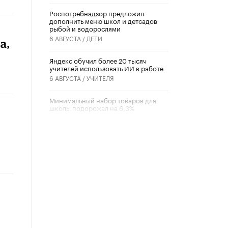
Роспотребнадзор предложил
дополнить меню школ и детсадов
рыбой и водорослями
6 АВГУСТА /
ДЕТИ
а,
​Яндекс обучил более 20 тысяч
учителей использовать ИИ в работе
6 АВГУСТА /
УЧИТЕЛЯ
Минимальный набор товаров для
школы подорожал на 6,3%
5 АВГУСТА /
ШКОЛЬНИКИ
Вышел в свет новый номер научно-
публицистического журнала
«Образовательная политика» № 2
(2026)
3 ИЮЛЯ /
АНОНС
Школьники и студенты Москвы
почтили память героев Великой
Отечественной войны
22 ИЮНЯ /
ГОРОДСКОЕ ОБРАЗОВАНИЕ