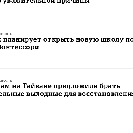
з уважительной причины
овость
к планирует открыть новую школу п
Монтессори
овость
ам на Тайване предложили брать
ельные выходные для восстановлени