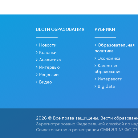
ВЕСТИ ОБРАЗОВАНИЯ
РУБРИКИ
Новости
Образовательная
политика
Колонки
Экономика
Аналитика
Качество
Интервью
образования
Рецензии
Интервести
Видео
Big data
2026 © Все права защищены. Вести образовани
Зарегистрировано Федеральной службой по над
Свидетельство о регистрации СМИ ЭЛ № ФС 77-