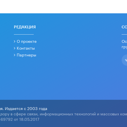
РЕДАКЦИЯ
С
О проекте
Ос
гр
Контакты
Партнеры
я. Издается с 2003 года
зору в сфере связи, информационных технологий и массовых ко
69792 от 18.05.2017