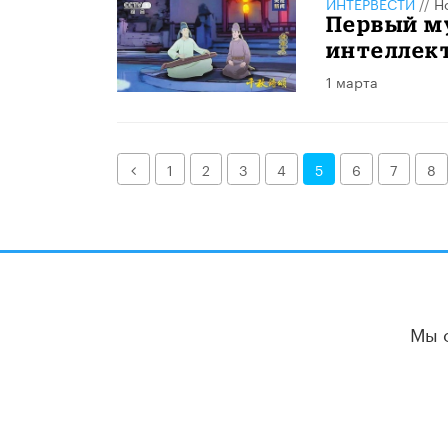
ИНТЕРВЕСТИ
//
Н
Первый му
интеллект
1 марта
Назад
1
2
3
4
5
6
7
8
Мы 