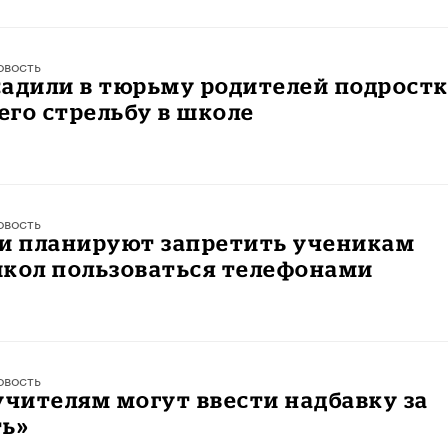
овость
адили в тюрьму родителей подростк
го стрельбу в школе
овость
ии планируют запретить ученикам
школ пользоваться телефонами
овость
учителям могут ввести надбавку за
ть»