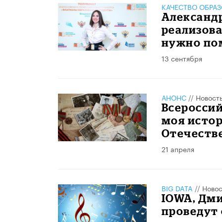
КАЧЕСТВО ОБРА
Александ
реализова
нужно по
13 сентября
АНОНС
//
Новост
Всероссий
моя истор
Отечеств
21 апреля
BIG DATA
//
Новос
IOWA, Дм
проведут