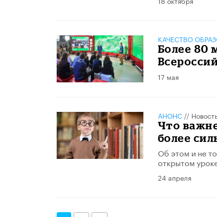
18 октября
КАЧЕСТВО ОБРА
Более 80 
Всеросси
17 мая
АНОНС
//
Новост
Что важне
более си
Об этом и не т
открытом уроке
24 апреля