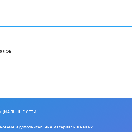
школьные учебники примеры
женщин-инженеров
5 ИЮНЯ /
УЧЕБНИКИ
Уличенный в списывании школьник
вернул себе призовое место на
олимпиаде через суд
5 ИЮНЯ /
ЧТО ПРОИСХОДИТ?
алов
«Евгений Онегин» станет
обязательным для повторения в 10–
11-х классах
4 ИЮНЯ /
КАЧЕСТВО ОБРАЗОВАНИЯ
В Общественной палате предложили
шить школьную форму с учетом
национальных традиций регионов
4 ИЮНЯ /
ШКОЛЬНИКИ
В Госдуме предложили ввести
онлайн-формат для апелляций ЕГЭ
ОЦИАЛЬНЫЕ СЕТИ
3 ИЮНЯ /
ЕГЭ И ОГЭ
новные и дополнительные материалы в наших
​Яндекс выпустил бесплатный курс
уппах