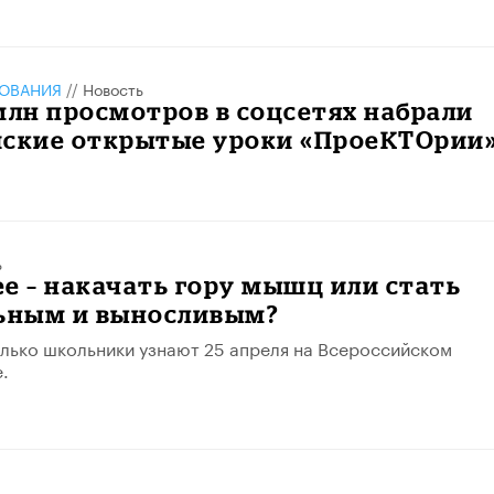
ЗОВАНИЯ
//
Новость
млн просмотров в соцсетях набрали
йские открытые уроки «ПроеКТОрии
ь
е – накачать гору мышц или стать
льным и выносливым?
олько школьники узнают 25 апреля на Всероссийском
.