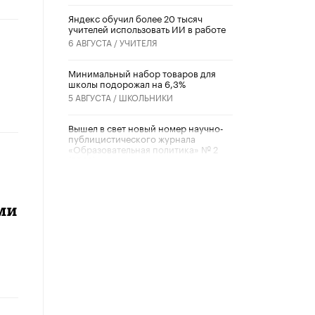
​Яндекс обучил более 20 тысяч
учителей использовать ИИ в работе
6 АВГУСТА /
УЧИТЕЛЯ
Минимальный набор товаров для
школы подорожал на 6,3%
5 АВГУСТА /
ШКОЛЬНИКИ
Вышел в свет новый номер научно-
публицистического журнала
«Образовательная политика» № 2
(2026)
3 ИЮЛЯ /
АНОНС
Школьники и студенты Москвы
ми
почтили память героев Великой
Отечественной войны
22 ИЮНЯ /
ГОРОДСКОЕ ОБРАЗОВАНИЕ
«Егор, давай во двор!»
22 ИЮНЯ /
АНОНС
Из закона о регулировании ИИ