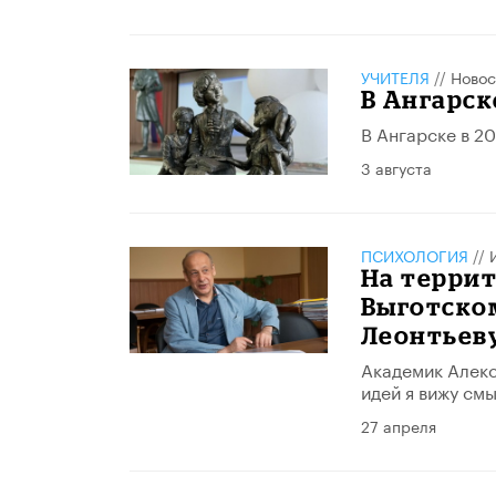
УЧИТЕЛЯ
//
Новос
В Ангарс
В Ангарске в 2
3 августа
ПСИХОЛОГИЯ
//
На терри
Выготско
Леонтьев
Академик Алекс
идей я вижу см
27 апреля