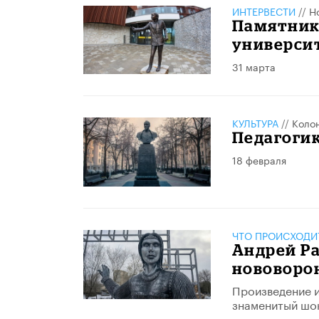
ИНТЕРВЕСТИ
//
Н
Памятник
университ
31 марта
КУЛЬТУРА
//
Коло
Педагоги
18 февраля
ЧТО ПРОИСХОДИ
Андрей Р
нововорон
Произведение и
знаменитый шок