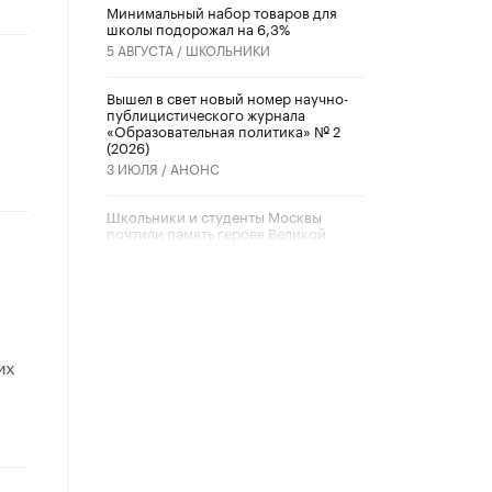
Минимальный набор товаров для
школы подорожал на 6,3%
5 АВГУСТА /
ШКОЛЬНИКИ
Вышел в свет новый номер научно-
публицистического журнала
«Образовательная политика» № 2
(2026)
3 ИЮЛЯ /
АНОНС
Школьники и студенты Москвы
почтили память героев Великой
Отечественной войны
22 ИЮНЯ /
ГОРОДСКОЕ ОБРАЗОВАНИЕ
«Егор, давай во двор!»
22 ИЮНЯ /
АНОНС
их
Из закона о регулировании ИИ
убрали запрет на иностранные
нейросети
22 ИЮНЯ /
BIG DATA
Рособрнадзор предупредил о трех