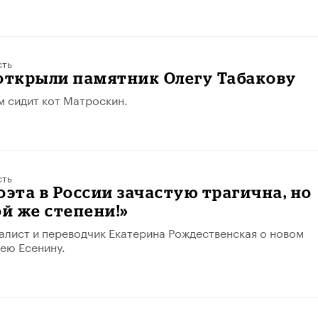
сть
открыли памятник Олегу Табакову
м сидит кот Матроскин.
сть
оэта в России зачастую трагична, но
ой же степени!»
алист и переводчик Екатерина Рождественская о новом
ею Есенину.