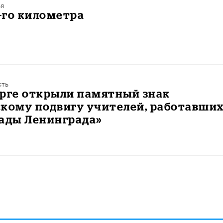
ья
2-го километра
сть
урге открыли памятный знак
кому подвигу учителей, работавших
кады Ленинграда»