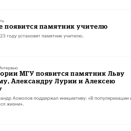
ть
ке появится памятник учителю
023 году установят памятник учителю.
Интервью
тории МГУ появится памятник Льву
му, Александру Лурии и Алексею
у
андр Асмолов поддержал инициативу: «В популяризации 
ысл жизни».