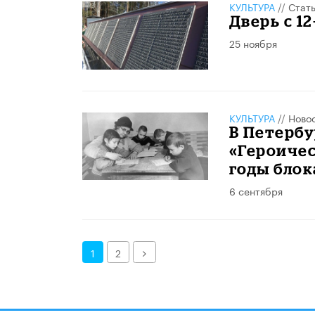
КУЛЬТУРА
//
Стат
Дверь с 1
25 ноября
КУЛЬТУРА
//
Ново
В Петерб
«Героичес
годы бло
6 сентября
Далее
1
2