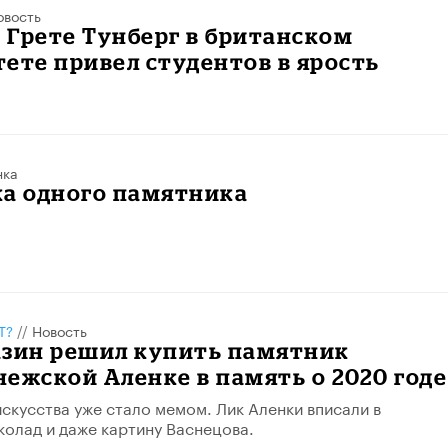
овость
 Грете Тунберг в британском
ете привел студентов в ярость
нка
ка одного памятника
Т?
//
Новость
азин решил купить памятник
ежской Аленке в память о 2020 годе
скусства уже стало мемом. Лик Аленки вписали в
олад и даже картину Васнецова.