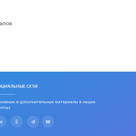
вернул себе призовое место на
олимпиаде через суд
5 ИЮНЯ /
ЧТО ПРОИСХОДИТ?
алов
«Евгений Онегин» станет
обязательным для повторения в 10–
11-х классах
4 ИЮНЯ /
КАЧЕСТВО ОБРАЗОВАНИЯ
В Общественной палате предложили
шить школьную форму с учетом
национальных традиций регионов
4 ИЮНЯ /
ШКОЛЬНИКИ
В Госдуме предложили ввести
ОЦИАЛЬНЫЕ СЕТИ
онлайн-формат для апелляций ЕГЭ
3 ИЮНЯ /
ЕГЭ И ОГЭ
новные и дополнительные материалы в наших
уппах
​Яндекс выпустил бесплатный курс
по защите от ИИ-мошенничества
2 ИЮНЯ /
BIG DATA
В России начнут применять новые
подходы к разрешению конфликтов