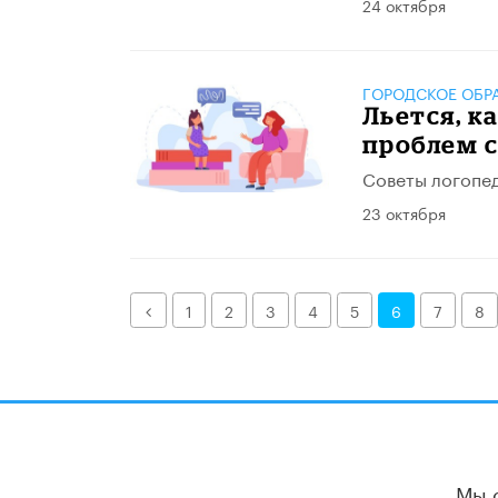
24 октября
ГОРОДСКОЕ ОБР
Льется, к
проблем 
Советы логопе
23 октября
Назад
1
2
3
4
5
6
7
8
Мы 