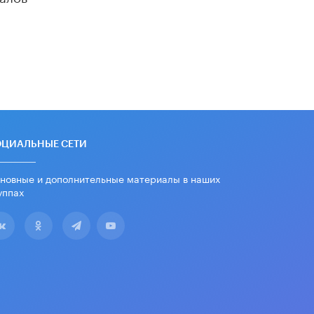
дипломы только из-за не
пройденного антиплагиата
5 ИЮНЯ /
ЧТО ПРОИСХОДИТ?
Минпросвещения просят добавить в
школьные учебники примеры
женщин-инженеров
5 ИЮНЯ /
УЧЕБНИКИ
Уличенный в списывании школьник
вернул себе призовое место на
ОЦИАЛЬНЫЕ СЕТИ
олимпиаде через суд
5 ИЮНЯ /
ЧТО ПРОИСХОДИТ?
новные и дополнительные материалы в наших
уппах
«Евгений Онегин» станет
обязательным для повторения в 10–
11-х классах
4 ИЮНЯ /
КАЧЕСТВО ОБРАЗОВАНИЯ
В Общественной палате предложили
шить школьную форму с учетом
национальных традиций регионов
4 ИЮНЯ /
ШКОЛЬНИКИ