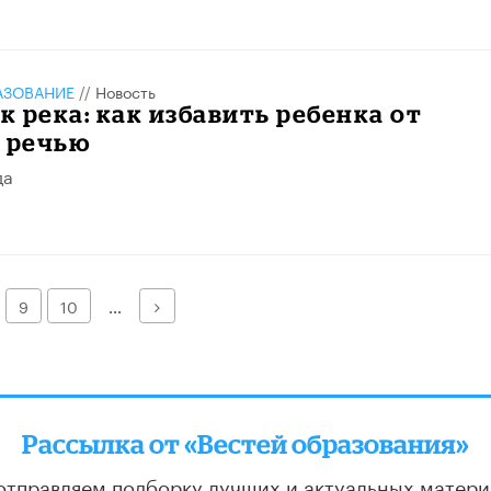
АЗОВАНИЕ
//
Новость
ак река: как избавить ребенка от
с речью
да
Далее
9
10
...
Рассылка от «Вестей образования»
отправляем подборку лучших и актуальных матери