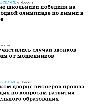
АЗОВАНИЕ
//
Новость
ие школьники победили на
одной олимпиаде по химии в
не
овость
участились случаи звонков
ам от мошенников
АЗОВАНИЕ
//
Новость
ском дворце пионеров прошла
ция по вопросам развития
ельного образования