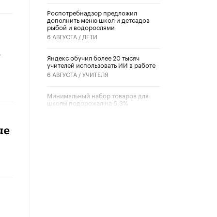
Роспотребнадзор предложил
дополнить меню школ и детсадов
рыбой и водорослями
6 АВГУСТА /
ДЕТИ
е
​Яндекс обучил более 20 тысяч
учителей использовать ИИ в работе
6 АВГУСТА /
УЧИТЕЛЯ
Минимальный набор товаров для
школы подорожал на 6,3%
5 АВГУСТА /
ШКОЛЬНИКИ
ые
Вышел в свет новый номер научно-
публицистического журнала
«Образовательная политика» № 2
(2026)
3 ИЮЛЯ /
АНОНС
Школьники и студенты Москвы
почтили память героев Великой
Отечественной войны
22 ИЮНЯ /
ГОРОДСКОЕ ОБРАЗОВАНИЕ