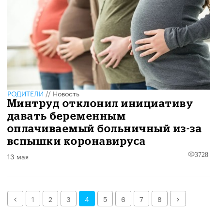
РОДИТЕЛИ
//
Новость
Минтруд отклонил инициативу
давать беременным
оплачиваемый больничный из-за
вспышки коронавируса
13 мая
3728
Назад
Далее
1
2
3
4
5
6
7
8