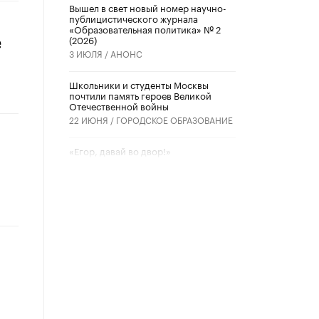
Вышел в свет новый номер научно-
публицистического журнала
«Образовательная политика» № 2
(2026)
е
3 ИЮЛЯ /
АНОНС
Школьники и студенты Москвы
почтили память героев Великой
Отечественной войны
22 ИЮНЯ /
ГОРОДСКОЕ ОБРАЗОВАНИЕ
«Егор, давай во двор!»
22 ИЮНЯ /
АНОНС
Из закона о регулировании ИИ
убрали запрет на иностранные
нейросети
22 ИЮНЯ /
BIG DATA
Рособрнадзор предупредил о трех
схемах мошенничества в период
сдачи ЕГЭ
19 ИЮНЯ /
ЕГЭ И ОГЭ