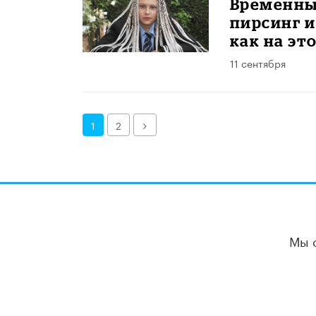
Временны
пирсинг и
как на эт
11 сентября
Далее
1
2
Мы 