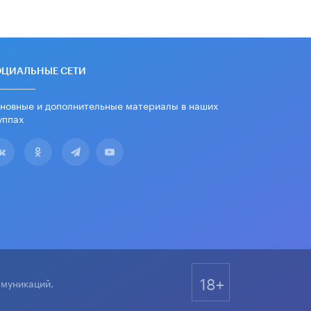
«Евгений Онегин» станет
обязательным для повторения в 10–
11-х классах
4 ИЮНЯ /
КАЧЕСТВО ОБРАЗОВАНИЯ
В Общественной палате предложили
ОЦИАЛЬНЫЕ СЕТИ
шить школьную форму с учетом
национальных традиций регионов
новные и дополнительные материалы в наших
4 ИЮНЯ /
ШКОЛЬНИКИ
уппах
В Госдуме предложили ввести
онлайн-формат для апелляций ЕГЭ
3 ИЮНЯ /
ЕГЭ И ОГЭ
​Яндекс выпустил бесплатный курс
по защите от ИИ-мошенничества
2 ИЮНЯ /
BIG DATA
В России начнут применять новые
подходы к разрешению конфликтов
в школах
18+
2 ИЮНЯ /
ПОДРОСТКИ
ммуникаций.
Академик РАН предупредил, что