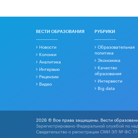
ВЕСТИ ОБРАЗОВАНИЯ
РУБРИКИ
Новости
Образовательная
политика
Колонки
Экономика
Аналитика
Качество
Интервью
образования
Рецензии
Интервести
Видео
Big data
2026 © Все права защищены. Вести образовани
Зарегистрировано Федеральной службой по над
Свидетельство о регистрации СМИ ЭЛ № ФС 77-