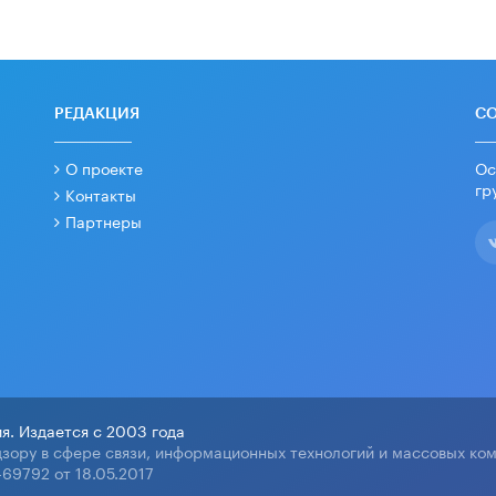
РЕДАКЦИЯ
С
О проекте
Ос
гр
Контакты
Партнеры
я. Издается с 2003 года
зору в сфере связи, информационных технологий и массовых ко
69792 от 18.05.2017