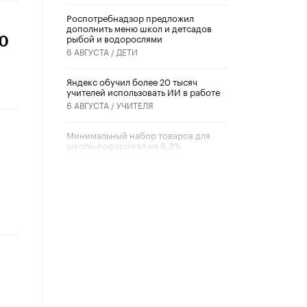
Роспотребнадзор предложил
дополнить меню школ и детсадов
рыбой и водорослями
90
6 АВГУСТА /
ДЕТИ
​Яндекс обучил более 20 тысяч
учителей использовать ИИ в работе
6 АВГУСТА /
УЧИТЕЛЯ
Минимальный набор товаров для
школы подорожал на 6,3%
5 АВГУСТА /
ШКОЛЬНИКИ
Вышел в свет новый номер научно-
публицистического журнала
«Образовательная политика» № 2
(2026)
3 ИЮЛЯ /
АНОНС
Школьники и студенты Москвы
почтили память героев Великой
Отечественной войны
22 ИЮНЯ /
ГОРОДСКОЕ ОБРАЗОВАНИЕ