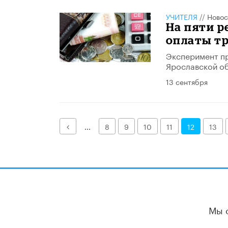
УЧИТЕЛЯ
//
Новос
На пяти 
оплаты тр
Эксперимент пр
Ярославской об
13 сентября
Назад
...
8
9
10
11
12
13
Мы 