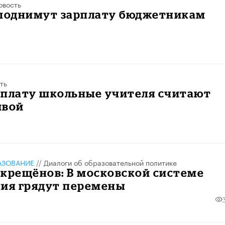
овость
 поднимут зарплату бюджетникам
ть
рплату школьные учителя считают
ивой
АЗОВАНИЕ
//
Диалоги об образовательной политике
крещёнов: В московской системе
ния грядут перемены