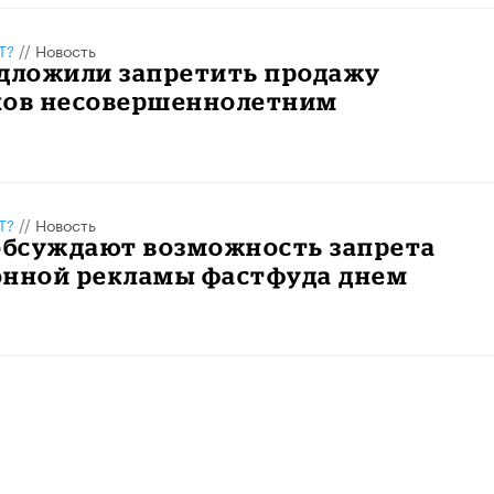
Т?
//
Новость
едложили запретить продажу
ков несовершеннолетним
Т?
//
Новость
 обсуждают возможность запрета
онной рекламы фастфуда днем