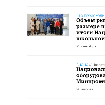
ЧТО ПРОИСХОДИ
Объем ры
размере п
итоги На
школьно
29 сентября
АНОНС
//
Новост
Национал
оборудов
Минпромт
28 августа