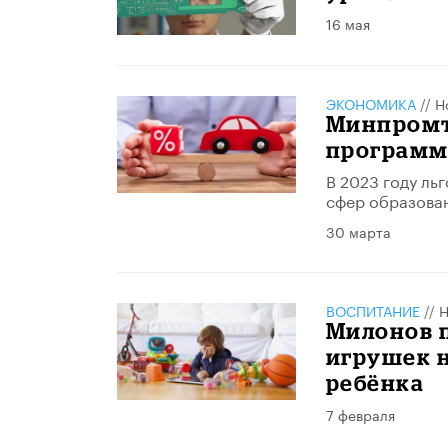
16 мая
ЭКОНОМИКА
//
Н
Минпромт
программ
В 2023 году ль
сфер образован
30 марта
ВОСПИТАНИЕ
//
Н
Милонов 
игрушек 
ребёнка
7 февраля