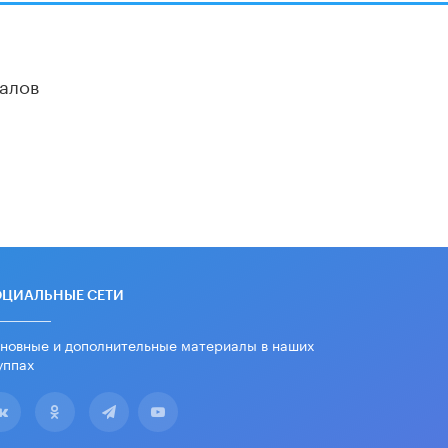
дипломы только из-за не
пройденного антиплагиата
5 ИЮНЯ /
ЧТО ПРОИСХОДИТ?
алов
Минпросвещения просят добавить в
школьные учебники примеры
женщин-инженеров
5 ИЮНЯ /
УЧЕБНИКИ
Уличенный в списывании школьник
вернул себе призовое место на
олимпиаде через суд
5 ИЮНЯ /
ЧТО ПРОИСХОДИТ?
«Евгений Онегин» станет
обязательным для повторения в 10–
ОЦИАЛЬНЫЕ СЕТИ
11-х классах
4 ИЮНЯ /
КАЧЕСТВО ОБРАЗОВАНИЯ
новные и дополнительные материалы в наших
уппах
В Общественной палате предложили
шить школьную форму с учетом
национальных традиций регионов
4 ИЮНЯ /
ШКОЛЬНИКИ