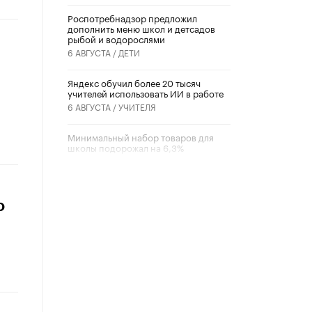
Роспотребнадзор предложил
дополнить меню школ и детсадов
рыбой и водорослями
6 АВГУСТА /
ДЕТИ
​Яндекс обучил более 20 тысяч
учителей использовать ИИ в работе
6 АВГУСТА /
УЧИТЕЛЯ
Минимальный набор товаров для
школы подорожал на 6,3%
5 АВГУСТА /
ШКОЛЬНИКИ
Вышел в свет новый номер научно-
публицистического журнала
о
«Образовательная политика» № 2
(2026)
3 ИЮЛЯ /
АНОНС
Школьники и студенты Москвы
почтили память героев Великой
Отечественной войны
22 ИЮНЯ /
ГОРОДСКОЕ ОБРАЗОВАНИЕ