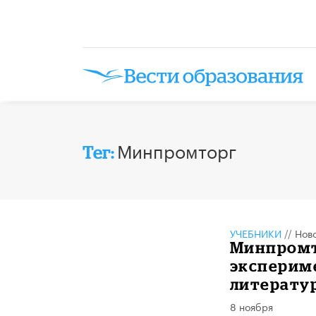
Минпромторг
Тег:
УЧЕБНИКИ
//
Нов
Минпромто
эксперим
литерату
8 ноября