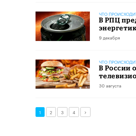
ЧТО ПРОИСХОДИ
В РПЦ пр
энергети
9 декабря
ЧТО ПРОИСХОДИ
В России
телевизи
30 августа
Далее
1
2
3
4