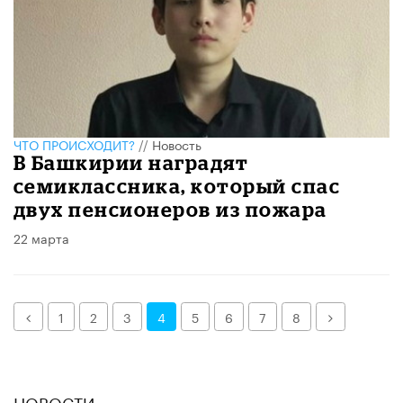
ЧТО ПРОИСХОДИТ?
//
Новость
В Башкирии наградят
семиклассника, который спас
двух пенсионеров из пожара
22 марта
Назад
Далее
1
2
3
4
5
6
7
8
НОВОСТИ