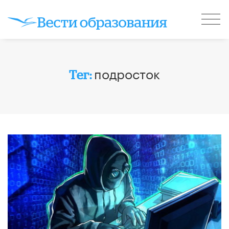
подросток
Тег: