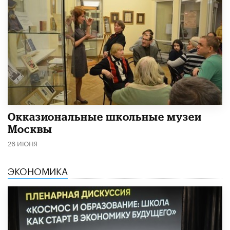
​Окказиональные школьные музеи
Москвы
26 ИЮНЯ
ЭКОНОМИКА