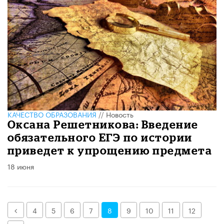
КАЧЕСТВО ОБРАЗОВАНИЯ
//
Новость
Оксана Решетникова: Введение
обязательного ЕГЭ по истории
приведет к упрощению предмета
18 июня
Назад
4
5
6
7
8
9
10
11
12